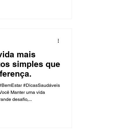
vida mais
tos simples que
ferença.
#BemEstar #DicasSaudáveis
Você Manter uma vida
nde desafio,...