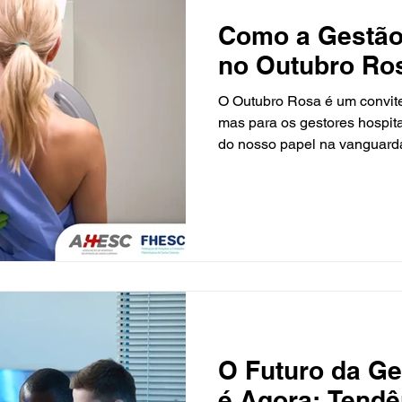
Como a Gestão
no Outubro Ro
O Outubro Rosa é um convite
mas para os gestores hospit
do nosso papel na vanguard
câncer de mama se benefici
estratégica que integra tecno
transformando a jornada de 
gestão moderna entende que
poderosa. A Inteligência Artif
uma realidade em exames de
O Futuro da Ge
é Agora: Tendê