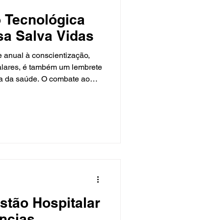
 Tecnológica
sa Salva Vidas
 anual à conscientização,
alares, é também um lembrete
a da saúde. O combate ao
a diretamente de uma gestão
logia e eficiência,
prevenção e tratamento. A
 a tecnologia é uma aliada
icial (IA), por exemplo, já é
 imagem. Algoritmos de IA
stão Hospitalar
ncias