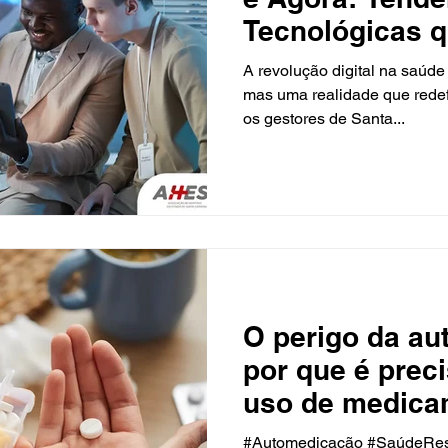
Tecnológicas 
Transformam a
A revolução digital na saúd
2025
mas uma realidade que redefi
os gestores de Santa...
O perigo da au
por que é prec
uso de medica
orientação mé
#Automedicação #SaúdeRe