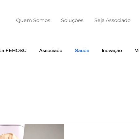
Quem Somos
Soluções
Seja Associado
s da FEHOSC
Associado
Saúde
Inovação
M
otícias da AHESC
Liderança
Dia Mundial da Premat