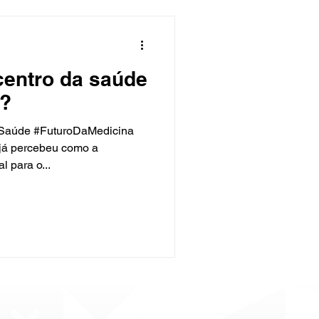
centro da saúde
5?
Saúde #FuturoDaMedicina
 já percebeu como a
l para o...