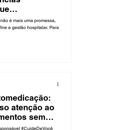
que
 Saúde em
e não é mais uma promessa,
ne a gestão hospitalar. Para
tomedicação:
iso atenção ao
mentos sem
dica?
sponsável #CuideDeVocê