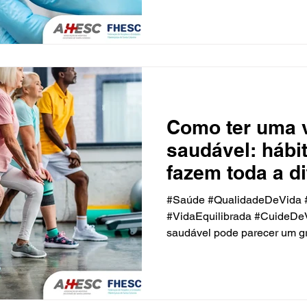
Como ter uma 
saudável: hábi
fazem toda a di
#Saúde #QualidadeDeVida 
#VidaEquilibrada #CuideDe
saudável pode parecer um gra