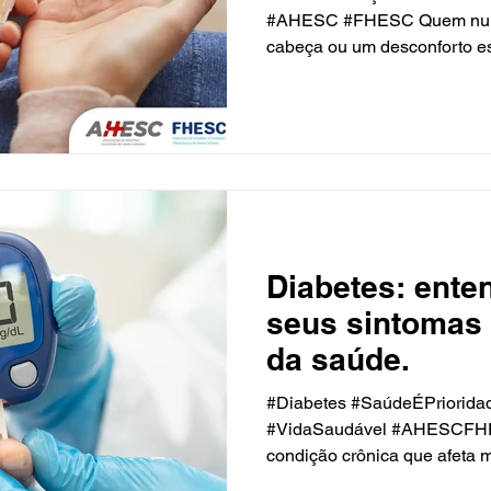
#AHESC #FHESC Quem nunc
cabeça ou um desconforto es
Diabetes: ente
seus sintomas
da saúde.
#Diabetes #SaúdeÉPriorida
#VidaSaudável #AHESCFHE
condição crônica que afeta m