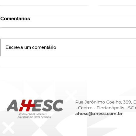
Comentários
Escreva um comentário
O Hospital do Futuro: 5
Cuidado In
Tendências Tecnológicas e
Humanizado
de Gestão para 2026
Prematurid
da Prematur
Rua Jerônimo Coelho, 389, Ed
- Centro -
Florianópolis - SC
ahesc@ahesc.com.br