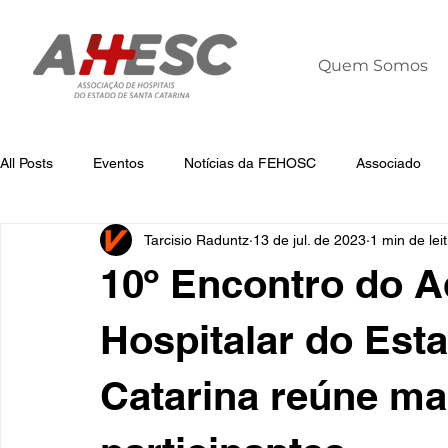
Quem Somos
All Posts
Eventos
Notícias da FEHOSC
Associado
Tarcisio Raduntz
13 de jul. de 2023
1 min de lei
Notícias
Notícias da AHESC
Liderança
Dia Mun
10º Encontro do A
Hospitalar do Est
Catarina reúne ma