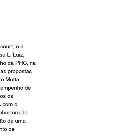
court, e a 
a L. Luiz, 
ho da PHC, na 
das propostas 
é Motta.  
e empenho de 
os os 
s com o 
abertura de 
ção de uma 
nto de 