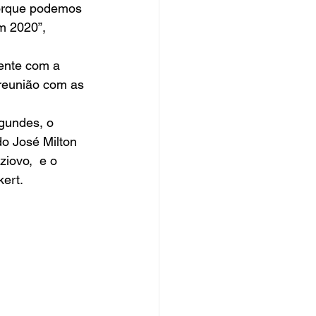
orque podemos 
m 2020”, 
ente com a 
reunião com as 
gundes, o 
o José Milton 
iovo,  e o 
.        