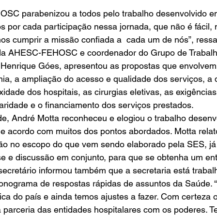
 
OSC parabenizou a todos pelo trabalho desenvolvido em
 por cada participação nessa jornada, que não é fácil,
 cumprir a missão confiada a  cada um de nós”, ressal
 da AHESC-FEHOSC e coordenador do Grupo de Trabalho 
lo Henrique Góes, apresentou as propostas que envolvem
ia, a ampliação do acesso e qualidade dos serviços, a d
idade dos hospitais, as cirurgias eletivas, as exigências
aridade e o financiamento dos serviços prestados.   
e, André Motta reconheceu e elogiou o trabalho desenvo
de acordo com muitos dos pontos abordados. Motta relat
ão no escopo do que vem sendo elaborado pela SES, já 
se e discussão em conjunto, para que se obtenha um en
ecretário informou também que a secretaria está trabal
onograma de respostas rápidas de assuntos da Saúde. “
tica do país e ainda temos ajustes a fazer. Com certeza 
à parceria das entidades hospitalares com os poderes. 