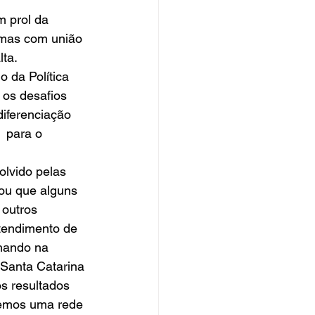
 prol da 
 mas com união 
ta.  
da Política 
 os desafios 
iferenciação 
  para o 
lvido pelas 
ou que alguns 
outros 
tendimento de 
hando na 
Santa Catarina 
os resultados 
Temos uma rede 