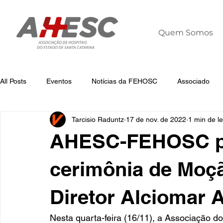
Quem Somos
All Posts
Eventos
Notícias da FEHOSC
Associado
Tarcisio Raduntz
17 de nov. de 2022
1 min de le
Notícias
Notícias da AHESC
Liderança
Dia Mun
AHESC-FEHOSC pa
cerimônia de Moç
Diretor Alciomar 
Nesta quarta-feira (16/11), a Associação d