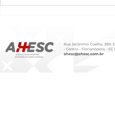
O Hospital do Futuro: 5
Cuidado In
Tendências Tecnológicas e
Humanizado
de Gestão para 2026
Prematurid
da Prematur
Rua Jerônimo Coelho, 389, Ed
- Centro -
Florianópolis - SC
ahesc@ahesc.com.br