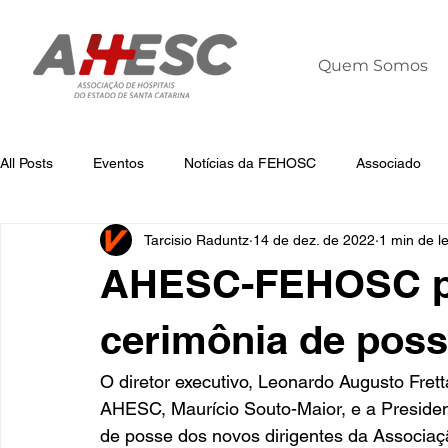
Quem Somos
All Posts
Eventos
Notícias da FEHOSC
Associado
Tarcisio Raduntz
14 de dez. de 2022
1 min de le
Notícias
Notícias da AHESC
Liderança
Dia Mun
AHESC-FEHOSC pa
cerimônia de pos
O diretor executivo, Leonardo Augusto Fret
AHESC, Maurício Souto-Maior, e a Presiden
de posse dos novos dirigentes da Associa