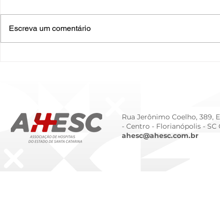
Escreva um comentário
O Hospital do Futuro: 5
Cuidado In
Tendências Tecnológicas e
Humanizado
de Gestão para 2026
Prematurid
da Prematur
Rua Jerônimo Coelho, 389, Ed
- Centro -
Florianópolis - SC
ahesc@ahesc.com.br