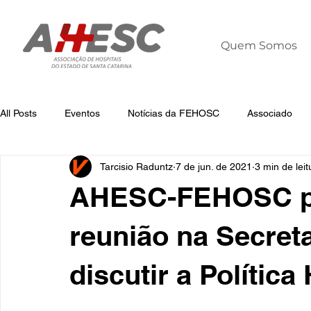
Quem Somos
All Posts
Eventos
Notícias da FEHOSC
Associado
Tarcisio Raduntz
7 de jun. de 2021
3 min de leit
Notícias
Notícias da AHESC
Liderança
Dia Mun
AHESC-FEHOSC pa
reunião na Secret
discutir a Política