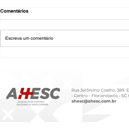
Comentários
Escreva um comentário
O Hospital do Futuro: 5
Cuidado In
Tendências Tecnológicas e
Humanizado
de Gestão para 2026
Prematurid
da Prematur
Rua Jerônimo Coelho, 389, Ed
- Centro -
Florianópolis - SC
ahesc@ahesc.com.br