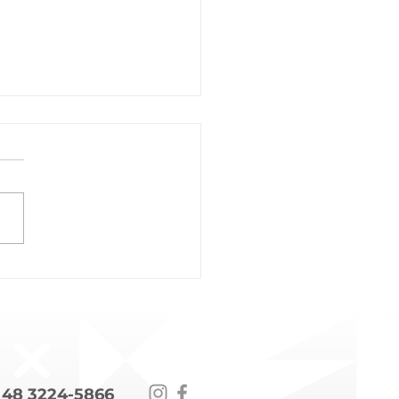
 a Gestão Tecnológica
utubro Rosa Salva
s
 48 3224-5866