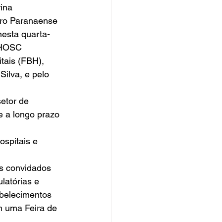
ina 
tro Paranaense 
esta quarta-
EHOSC 
tais (FBH), 
Silva, e pelo
etor de 
 a longo prazo 
ospitais e 
os convidados 
atórias e 
abelecimentos 
 uma Feira de 