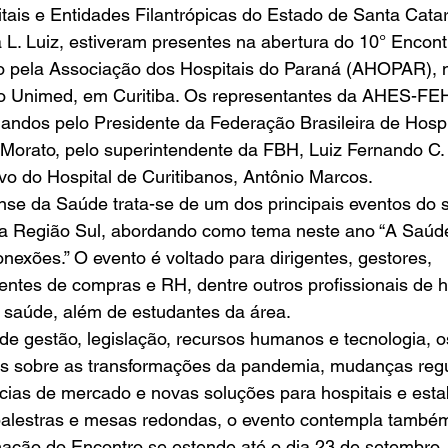
ais e Entidades Filantrópicas do Estado de Santa Catar
 L. Luiz, estiveram presentes na abertura do 10° Encon
 pela Associação dos Hospitais do Paraná (AHOPAR), n
xpo Unimed, em Curitiba. Os representantes da AHES-F
ndos pelo Presidente da Federação Brasileira de Hospi
Morato, pelo superintendente da FBH, Luiz Fernando C. 
vo do Hospital de Curitibanos, Antônio Marcos. 
se da Saúde trata-se de um dos principais eventos do s
a Região Sul, abordando como tema neste ano “A Saúde
exões.” O evento é voltado para dirigentes, gestores, 
entes de compras e RH, dentre outros profissionais de h
 saúde, além de estudantes da área. 
e gestão, legislação, recursos humanos e tecnologia, 
ts sobre as transformações da pandemia, mudanças regul
ncias de mercado e novas soluções para hospitais e est
alestras e mesas redondas, o evento contempla também
ação do Encontro se estende até o dia 23 de setembro. 