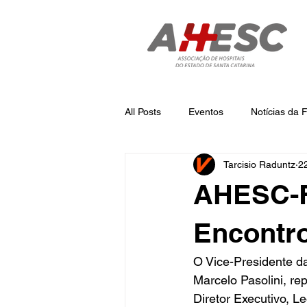
All Posts
Eventos
Notícias da
Tarcisio Raduntz
2
Notícias
Notícias da AHESC
AHESC-F
Encontr
O Vice-Presidente d
Marcelo Pasolini, re
Diretor Executivo, L