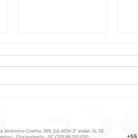
Cuidado Intensivo e
Como
Humanizado: O Impacto da
no O
Prematuridade (Dia Mundial
Vida
da Prematuridade - 17/11)
a Jerônimo Coelho, 389, Ed. ACM 3º andar, Sl. 33
+55
Centro -
Florianópolis - SC CEP 88.010-030