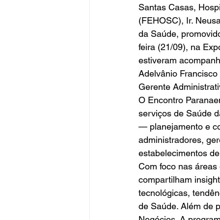
Santas Casas, Hospit
(FEHOSC), Ir. Neusa
da Saúde, promovido
feira (21/09), na E
estiveram acompanha
Adelvânio Francisco 
Gerente Administrati
O Encontro Paranaen
serviços de Saúde d
— planejamento e con
administradores, ger
estabelecimentos de
Com foco nas áreas d
compartilham insigh
tecnológicas, tendê
de Saúde. Além de p
Negócios. A program