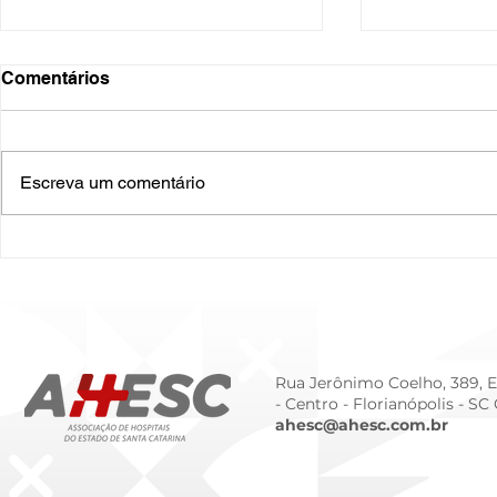
Comentários
Escreva um comentário
O Hospital do Futuro: 5
Cuidado In
Tendências Tecnológicas e
Humanizado
de Gestão para 2026
Prematurid
da Prematur
Rua Jerônimo Coelho, 389, Ed
- Centro -
Florianópolis - SC
ahesc@ahesc.com.br