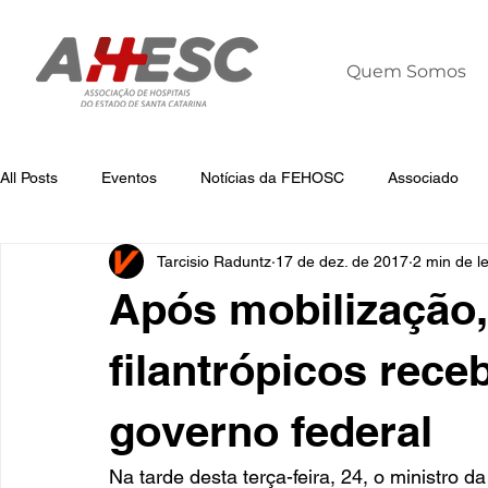
Quem Somos
All Posts
Eventos
Notícias da FEHOSC
Associado
Tarcisio Raduntz
17 de dez. de 2017
2 min de le
Notícias
Notícias da AHESC
Liderança
Dia Mun
Após mobilização,
filantrópicos rece
governo federal
Na tarde desta terça-feira, 24, o ministro 