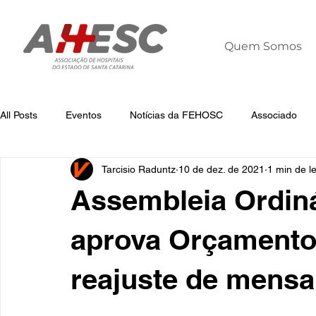
Quem Somos
All Posts
Eventos
Notícias da FEHOSC
Associado
Tarcisio Raduntz
10 de dez. de 2021
1 min de le
Notícias
Notícias da AHESC
Liderança
Dia Mun
Assembleia Ordin
aprova Orçamento
reajuste de mensa