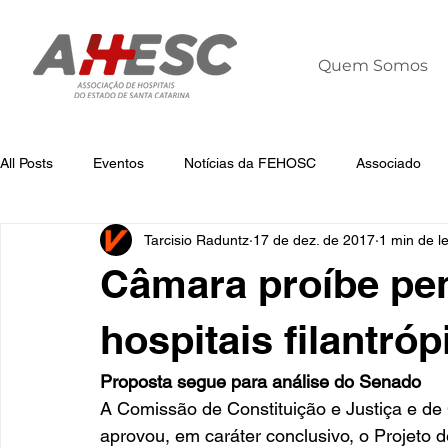
Quem Somos
All Posts
Eventos
Notícias da FEHOSC
Associado
Tarcisio Raduntz
17 de dez. de 2017
1 min de le
Notícias
Notícias da AHESC
Liderança
Dia Mun
Câmara proíbe pe
hospitais filantró
Proposta segue para análise do Senado
A Comissão de Constituição e Justiça e d
aprovou, em caráter conclusivo, o Projeto 