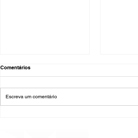
Comentários
Escreva um comentário
O Hospital do Futuro: 5
Cuidado In
Tendências Tecnológicas e
Humanizado
de Gestão para 2026
Prematurid
da Prematur