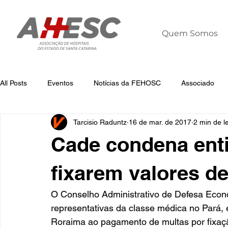
Quem Somos
All Posts
Eventos
Notícias da FEHOSC
Associado
Tarcisio Raduntz
16 de mar. de 2017
2 min de le
Notícias
Notícias da AHESC
Liderança
Dia Mun
Cade condena ent
fixarem valores de
O Conselho Administrativo de Defesa Econ
representativas da classe médica no Pará
Roraima ao pagamento de multas por fixaç