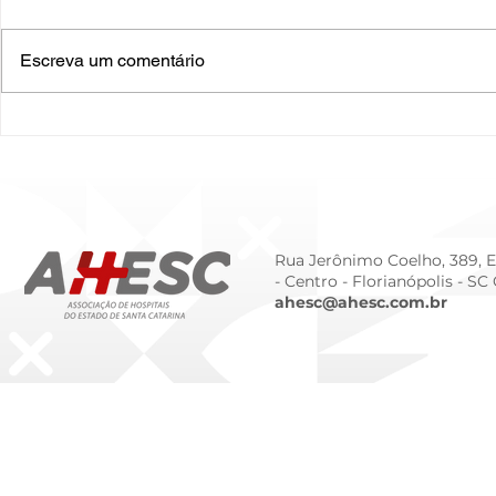
Escreva um comentário
O Hospital do Futuro: 5
Cuidado In
Tendências Tecnológicas e
Humanizado
de Gestão para 2026
Prematurid
da Prematur
Rua Jerônimo Coelho, 389, Ed
- Centro -
Florianópolis - SC
ahesc@ahesc.com.br