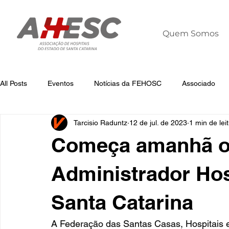
Quem Somos
All Posts
Eventos
Notícias da FEHOSC
Associado
Tarcisio Raduntz
12 de jul. de 2023
1 min de lei
Notícias
Notícias da AHESC
Liderança
Dia Mun
Começa amanhã o 
Administrador Hos
Santa Catarina
A Federação das Santas Casas, Hospitais e