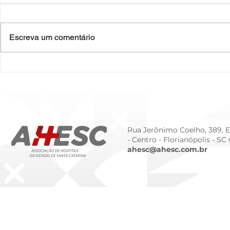
Escreva um comentário
O Hospital do Futuro: 5
Cuidado In
Tendências Tecnológicas e
Humanizado
de Gestão para 2026
Prematurid
da Prematur
Rua Jerônimo Coelho, 389, Ed
- Centro -
Florianópolis - SC
ahesc@ahesc.com.br