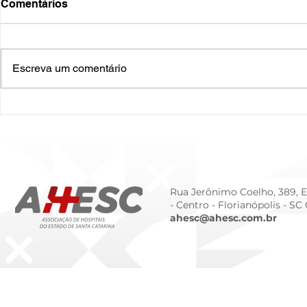
Comentários
Escreva um comentário
O Hospital do Futuro: 5
Cuidado In
Tendências Tecnológicas e
Humanizado
de Gestão para 2026
Prematurid
da Prematur
Rua Jerônimo Coelho, 389, Ed
- Centro -
Florianópolis - SC
ahesc@ahesc.com.br