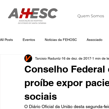
Quem Somos
All Posts
Eventos
Notícias da FEHOSC
Associado
Tarcisio Raduntz
16 de dez. de 2017
1 min de le
Notícias
Notícias da AHESC
Liderança
Dia Mun
Conselho Federal
proíbe expor paci
sociais
O Diário Oficial da União desta segunda-fei