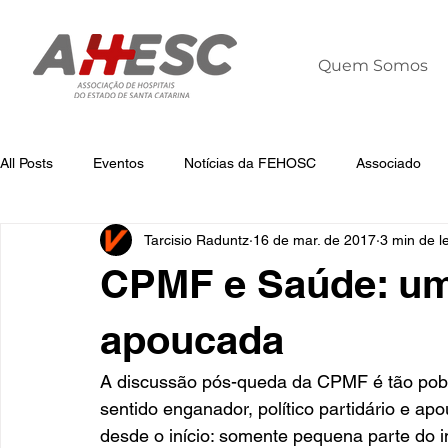
Quem Somos
All Posts
Eventos
Notícias da FEHOSC
Associado
Tarcisio Raduntz
16 de mar. de 2017
3 min de le
Notícias
Notícias da AHESC
Liderança
Dia Mun
CPMF e Saúde: um
apoucada
A discussão pós-queda da CPMF é tão pobr
sentido enganador, político partidário e a
desde o início: somente pequena parte do i