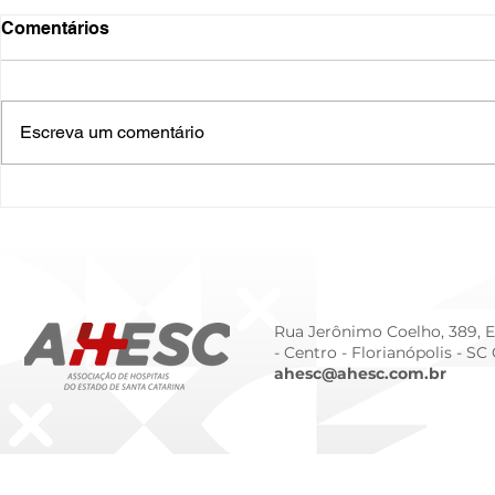
Comentários
Escreva um comentário
O Hospital do Futuro: 5
Cuidado In
Tendências Tecnológicas e
Humanizado
de Gestão para 2026
Prematurid
da Prematur
Rua Jerônimo Coelho, 389, Ed
- Centro -
Florianópolis - SC
ahesc@ahesc.com.br