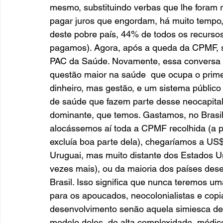
mesmo, substituindo verbas que lhe foram re
pagar juros que engordam, há muito tempo,
deste pobre país, 44% de todos os recursos
pagamos). Agora, após a queda da CPMF, s
PAC da Saúde. Novamente, essa conversa ap
questão maior na saúde  que ocupa o primeir
dinheiro, mas gestão, e um sistema público
de saúde que fazem parte desse neocapitali
dominante, que temos. Gastamos, no Brasi
alocássemos aí toda a CPMF recolhida (a 
excluía boa parte dela), chegaríamos a US$
Uruguai, mas muito distante dos Estados U
vezes mais), ou da maioria dos países des
Brasil. Isso significa que nunca teremos u
para os apoucados, neocolonialistas e cop
desenvolvimento senão aquela simiesca de có
modelo deles, de alta complexidade, médico