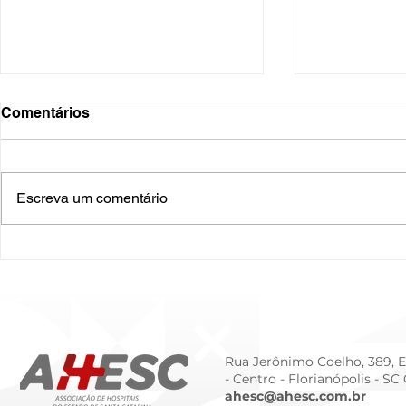
Comentários
Escreva um comentário
O Hospital do Futuro: 5
Cuidado In
Tendências Tecnológicas e
Humanizado
de Gestão para 2026
Prematurid
da Prematur
Rua Jerônimo Coelho, 389, Ed
- Centro -
Florianópolis - SC
ahesc@ahesc.com.br