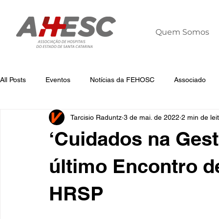
Quem Somos
All Posts
Eventos
Notícias da FEHOSC
Associado
Tarcisio Raduntz
3 de mai. de 2022
2 min de lei
Notícias
Notícias da AHESC
Liderança
Dia Mun
‘Cuidados na Gest
último Encontro d
HRSP