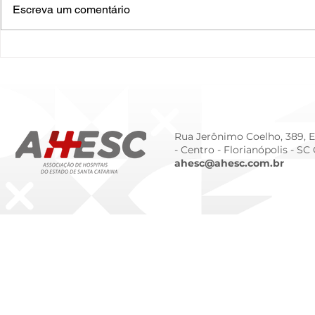
Escreva um comentário
O Hospital do Futuro: 5
Cuidado In
Tendências Tecnológicas e
Humanizado
de Gestão para 2026
Prematurid
da Prematur
Rua Jerônimo Coelho, 389, Ed
- Centro -
Florianópolis - SC
ahesc@ahesc.com.br