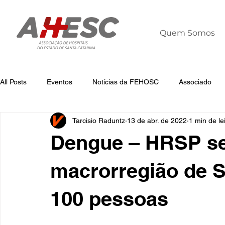
Quem Somos
All Posts
Eventos
Notícias da FEHOSC
Associado
Tarcisio Raduntz
13 de abr. de 2022
1 min de le
Notícias
Notícias da AHESC
Liderança
Dia Mun
Dengue – HRSP se
macrorregião de S
100 pessoas