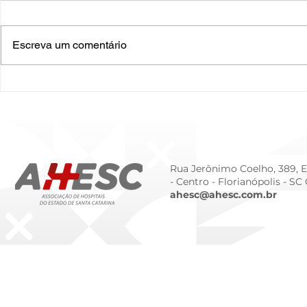
Escreva um comentário
O Hospital do Futuro: 5
Cuidado In
Tendências Tecnológicas e
Humanizado
de Gestão para 2026
Prematurid
da Prematur
Rua Jerônimo Coelho, 389, Ed
- Centro -
Florianópolis - SC
ahesc@ahesc.com.br