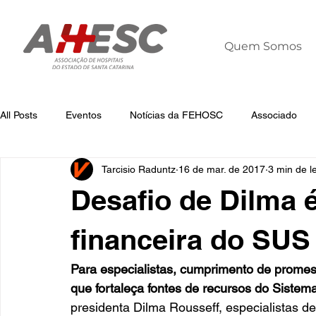
Quem Somos
All Posts
Eventos
Notícias da FEHOSC
Associado
Tarcisio Raduntz
16 de mar. de 2017
3 min de le
Notícias
Notícias da AHESC
Liderança
Dia Mun
Desafio de Dilma é
financeira do SUS
Para especialistas, cumprimento de prome
que fortaleça fontes de recursos do Siste
presidenta Dilma Rousseff, especialistas