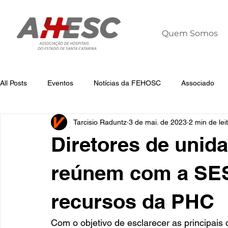
Quem Somos
All Posts
Eventos
Notícias da FEHOSC
Associado
Tarcisio Raduntz
3 de mai. de 2023
2 min de lei
Notícias
Notícias da AHESC
Liderança
Dia Mun
Diretores de unida
reúnem com a SES 
recursos da PHC
Com o objetivo de esclarecer as principais