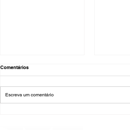
Comentários
Escreva um comentário
O Hospital do Futuro: 5
Cuidado In
Tendências Tecnológicas e
Humanizado
de Gestão para 2026
Prematurid