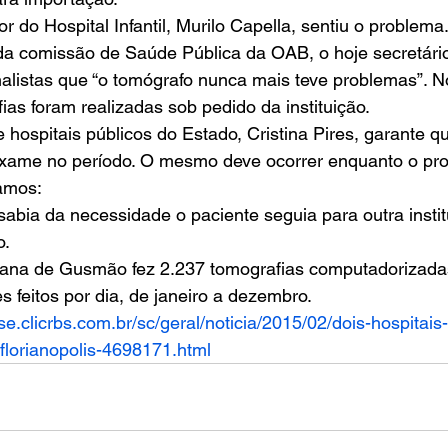
r do Hospital Infantil, Murilo Capella, sentiu o problema
da comissão de Saúde Pública da OAB, o hoje secretário
alistas que “o tomógrafo nunca mais teve problemas”. No
as foram realizadas sob pedido da instituição.
 hospitais públicos do Estado, Cristina Pires, garante 
exame no período. O mesmo deve ocorrer enquanto o prob
amos:
bia da necessidade o paciente seguia para outra instit
o.
 Joana de Gusmão fez 2.237 tomografias computadorizad
 feitos por dia, de janeiro a dezembro. 
nse.clicrbs.com.br/sc/geral/noticia/2015/02/dois-hospitais
lorianopolis-4698171.html 