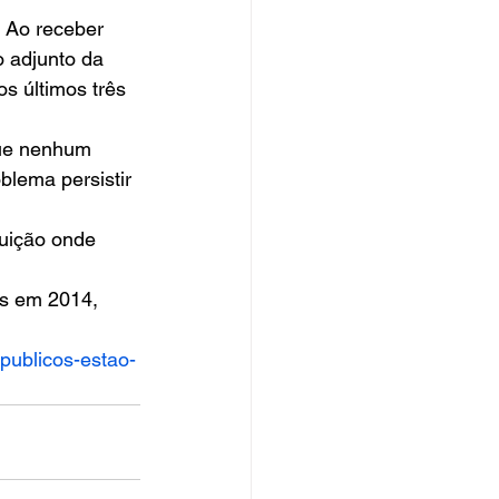
. Ao receber 
 adjunto da 
s últimos três 
que nenhum 
lema persistir 
uição onde 
as em 2014, 
-publicos-estao-