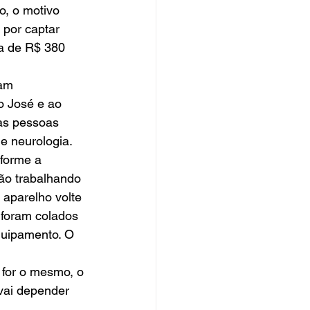
, o motivo 
por captar 
ca de R$ 380 
am 
o José e ao 
as pessoas 
 e neurologia.
forme a 
ão trabalhando 
 aparelho volte 
 foram colados 
quipamento. O 
 for o mesmo, o 
 vai depender 