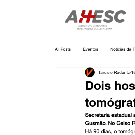
All Posts
Eventos
Notícias da
Tarcisio Raduntz
1
Notícias
Notícias da AHESC
Dois hos
tomógraf
Secretaria estadual 
Gusmão. No Celso Ra
Há 90 dias, o tomógr