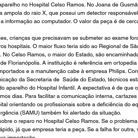
 aparelho no Hospital Celso Ramos. No Joana de Gusmão
 ampola do raio X, que possui um detector responsável 
r a informação ao computador. O valor da peça é de cer
ses, crianças que precisavam se submeter ao exame for
s hospitais. O maior fluxo teria sido ao Regional de Sã
). No Celso Ramos, o maior do Estado, são encaminhad
e Florianópolis. A instituição é referência em ortopedia
mportados e a manutenção cabe à empresa Philips. Con
icação da Secretaria de  Saúde do Estado, técnicos est
o aparelho do Hospital Infantil. A expectativa é de que o
imos dias. Para facilitar a comunicação interna, cartazes
tal orientando os profissionais sobre a deficiência do e
rgência (SAMU) também foi alertado da situação.
 sobre o reparo no Hospital Celso Ramos. Se o problema
pido, já que empresa teria a peça. Se a falha for outra,
ara importação.