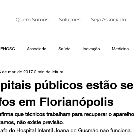
Quem Somos
Soluções
Seja Associado
 FEHOSC
Associado
Saúde
Inovação
Medicina
6 de mar. de 2017
2 min de leitura
Liderança
Dia Mundial da Prematuridade
pitais públicos estão s
os em Florianópolis
afirma que técnicos trabalham para recuperar o aparelh
mos, não existe previsão.
afo do Hospital Infantil Joana de Gusmão não funciona. 