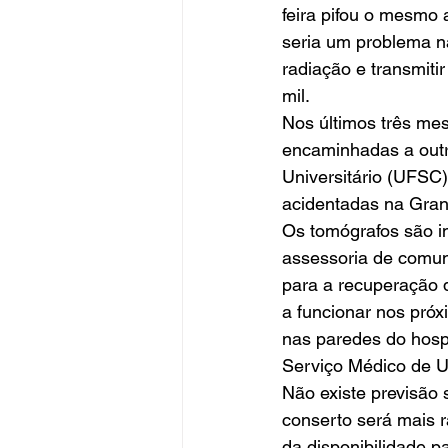
feira pifou o mesmo
seria um problema na
radiação e transmiti
mil.
Nos últimos três me
encaminhadas a outro
Universitário (UFSC
acidentadas na Grand
Os tomógrafos são i
assessoria de comun
para a recuperação d
a funcionar nos próx
nas paredes do hospi
Serviço Médico de U
Não existe previsão
conserto será mais rá
da disponibilidade p