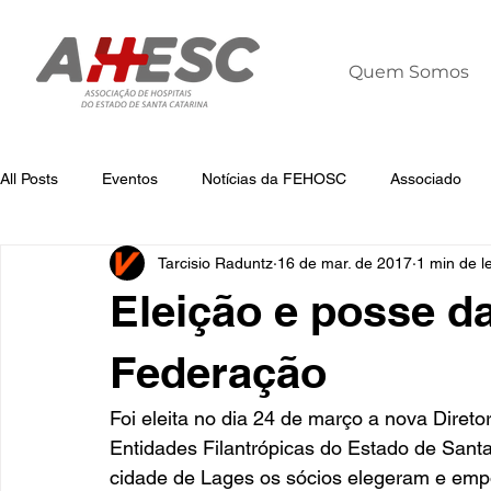
Quem Somos
All Posts
Eventos
Notícias da FEHOSC
Associado
Tarcisio Raduntz
16 de mar. de 2017
1 min de le
Notícias
Notícias da AHESC
Liderança
Dia Mun
Eleição e posse da
Federação
Foi eleita no dia 24 de março a nova Diret
Entidades Filantrópicas do Estado de Sant
cidade de Lages os sócios elegeram e empo