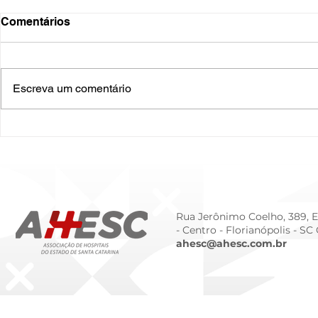
Comentários
Escreva um comentário
O Hospital do Futuro: 5
Cuidado In
Tendências Tecnológicas e
Humanizado
de Gestão para 2026
Prematurid
da Prematur
Rua Jerônimo Coelho, 389, Ed
- Centro -
Florianópolis - SC
ahesc@ahesc.com.br