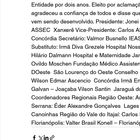
Entidade por dois anos. Eleito por aclamaç
agradeceu a confiança de todos e disse que
vem sendo desenvolvido. Presidente: Jonei
ASSEC  Xanxerê Vice-Presidente: Carlos A
Concórdia Secretário: Valmor Busnello IEAS 
Substituto: Irmã Diva Grezele Hospital Nos
Hilário Dalmann Hospital e Maternidade Jara
Ovildo Moschen Fundação Médico Assistenc
DOeste  São Lourenço do Oeste Conselho Fi
Wilson Edmar Ascencio  Concórdia Irmã Ene
Galvan – Joaçaba Vilson Santin  Jaraguá d
Coordenadores Regionais Região Oeste: Ari
Serrana: Éder Alexandre Gonçalves  Lages
Canoinhas Região do Vale do Itajaí: Carlo
Florianópolis: Valter Brasil Konell – Florian