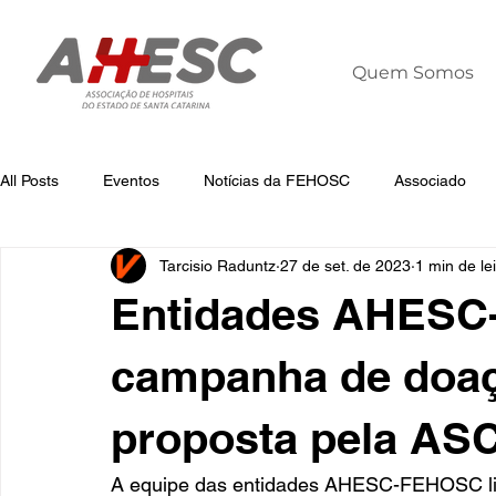
Quem Somos
All Posts
Eventos
Notícias da FEHOSC
Associado
Tarcisio Raduntz
27 de set. de 2023
1 min de le
Notícias
Notícias da AHESC
Liderança
Dia Mun
Entidades AHESC
campanha de doaç
proposta pela A
A equipe das entidades AHESC-FEHOSC lit