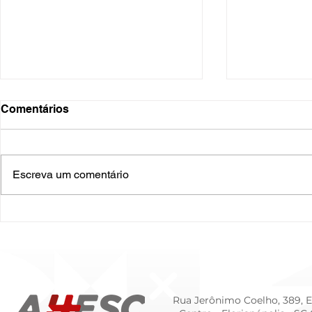
Comentários
Escreva um comentário
O Hospital do Futuro: 5
Cuidado In
Tendências Tecnológicas e
Humanizado
de Gestão para 2026
Prematurid
da Prematur
Rua Jerônimo Coelho, 389, Ed