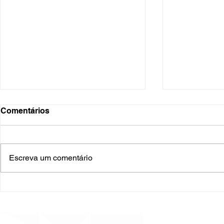
Comentários
Escreva um comentário
O Hospital do Futuro: 5
Cuidado In
Tendências Tecnológicas e
Humanizado
de Gestão para 2026
Prematurid
da Prematur