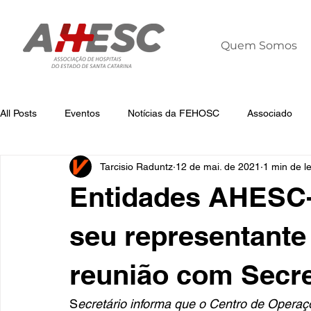
Quem Somos
All Posts
Eventos
Notícias da FEHOSC
Associado
Tarcisio Raduntz
12 de mai. de 2021
1 min de le
Notícias
Notícias da AHESC
Liderança
Dia Mun
Entidades AHESC
seu representant
reunião com Secre
S
ecretário informa que o Centro de Opera