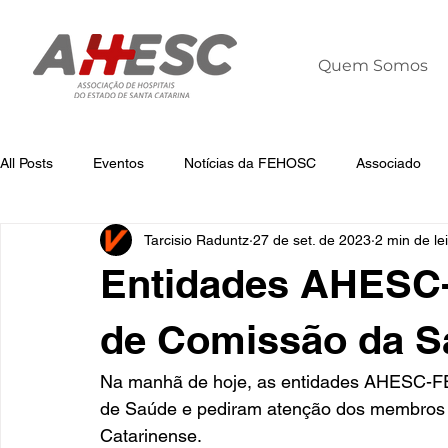
Quem Somos
All Posts
Eventos
Notícias da FEHOSC
Associado
Tarcisio Raduntz
27 de set. de 2023
2 min de le
Notícias
Notícias da AHESC
Liderança
Dia Mun
Entidades AHESC
de Comissão da 
Na manhã de hoje, as entidades AHESC-F
de Saúde e pediram atenção dos membros d
Catarinense. 