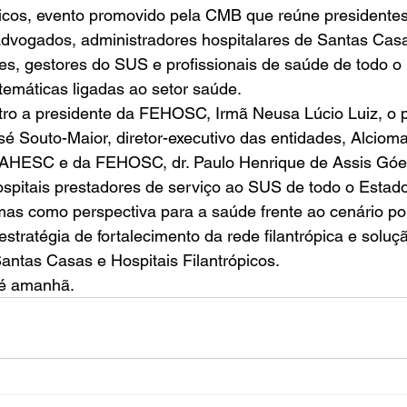
picos, evento promovido pela CMB que reúne presidentes
 advogados, administradores hospitalares de Santas Cas
es, gestores do SUS e profissionais de saúde de todo o
emáticas ligadas ao setor saúde. 
tro a presidente da FEHOSC, Irmã Neusa Lúcio Luiz, o p
 Souto-Maior, diretor-executivo das entidades, Alciomar
a AHESC e da FEHOSC, dr. Paulo Henrique de Assis Góe
spitais prestadores de serviço ao SUS de todo o Estado
s como perspectiva para a saúde frente ao cenário polít
stratégia de fortalecimento da rede filantrópica e soluç
ntas Casas e Hospitais Filantrópicos. 
té amanhã.