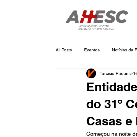
All Posts
Eventos
Notícias da
Tarcisio Raduntz
1
Notícias
Notícias da AHESC
Entidad
do 31º C
Casas e 
Começou na noite de