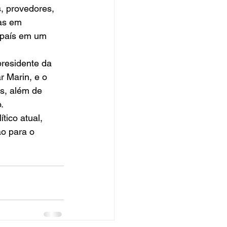
, provedores, 
as em 
 país em um 
residente da 
 Marin, e o 
s, além de 
. 
ico atual, 
ão para o 