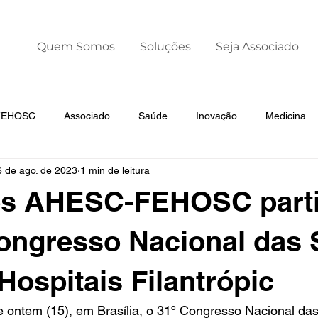
Quem Somos
Soluções
Seja Associado
 FEHOSC
Associado
Saúde
Inovação
Medicina
6 de ago. de 2023
1 min de leitura
Liderança
Dia Mundial da Prematuridade
es AHESC-FEHOSC part
ongresso Nacional das 
Hospitais Filantrópic
 ontem (15), em Brasília, o 31º Congresso Nacional da