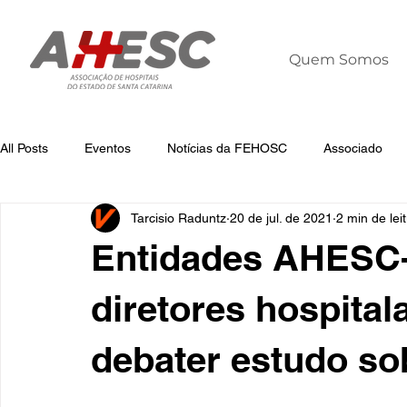
Quem Somos
All Posts
Eventos
Notícias da FEHOSC
Associado
Tarcisio Raduntz
20 de jul. de 2021
2 min de lei
Notícias
Notícias da AHESC
Liderança
Dia Mun
Entidades AHES
diretores hospital
debater estudo so