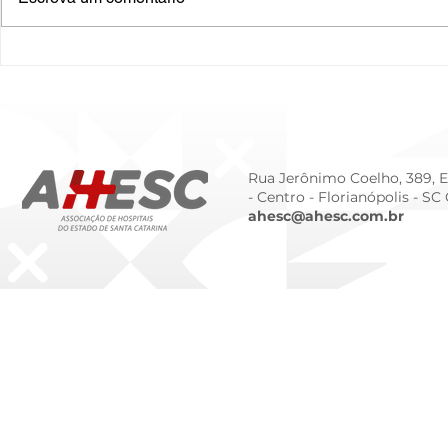
O Hospital do Futuro: 5
Cuidado In
Tendências Tecnológicas e
Humanizado
de Gestão para 2026
Prematurid
da Prematur
Rua Jerônimo Coelho, 389, Ed
- Centro -
Florianópolis - SC
ahesc@ahesc.com.br