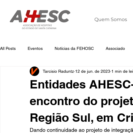
Quem Somos
All Posts
Eventos
Notícias da FEHOSC
Associado
Tarcisio Raduntz
12 de jun. de 2023
1 min de le
Notícias
Notícias da AHESC
Liderança
Dia Mun
Entidades AHESC
encontro do proje
Região Sul, em Cr
Dando continuidade ao projeto de integra