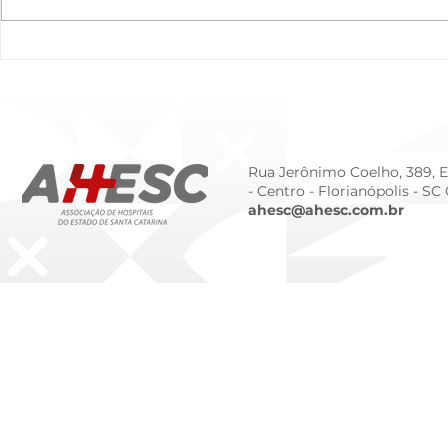
O Hospital do Futuro: 5
Cuidado In
Tendências Tecnológicas e
Humanizado
de Gestão para 2026
Prematurid
da Prematur
Rua Jerônimo Coelho, 389, Ed
- Centro -
Florianópolis - SC
ahesc@ahesc.com.br