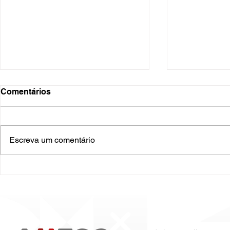
Comentários
Escreva um comentário
O Hospital do Futuro: 5
Cuidado In
Tendências Tecnológicas e
Humanizado
de Gestão para 2026
Prematurid
da Prematur