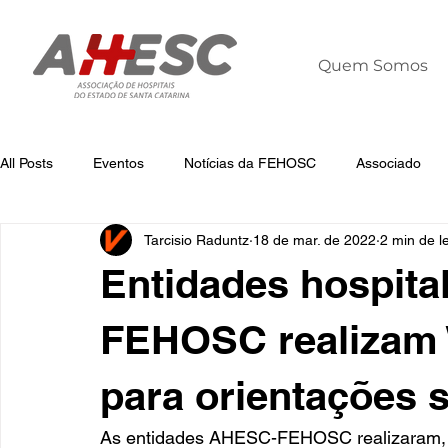
Quem Somos
All Posts
Eventos
Notícias da FEHOSC
Associado
Tarcisio Raduntz
18 de mar. de 2022
2 min de le
Notícias
Notícias da AHESC
Liderança
Dia Mun
Entidades hospit
FEHOSC realizam
para orientações s
As entidades AHESC-FEHOSC realizaram, na