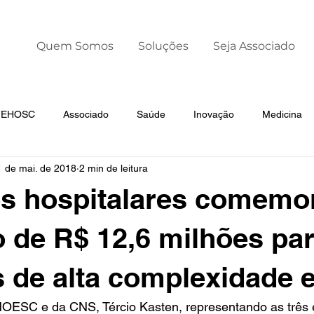
Quem Somos
Soluções
Seja Associado
 FEHOSC
Associado
Saúde
Inovação
Medicina
1 de mai. de 2018
2 min de leitura
Liderança
Dia Mundial da Prematuridade
es hospitalares comem
o de R$ 12,6 milhões pa
s de alta complexidade 
OESC e da CNS, Tércio Kasten, representando as três 