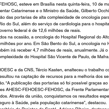
SC, esteve em Brasília nesta quinta-feira, 10 de mai
tar Catarinense e o Ministro da Saúde, Gilberto Occhi,
ção das portarias de alta complexidade de oncologia para
io do Sul, além do serviço de cardiologia para o hospita
governo federal é de 12,6 milhões de reais. 
os na ocasião, a oncologia do Hospital Regional do Alto
 milhões por ano. Em São Bento do Sul, a oncologia no H
bém irá receber 4,7 milhões de reais, anualmente. Já o 
complexidade do Hospital São Vicente de Paulo, de Mafra
 
OESC e da CNS, Tércio Kasten, enalteceu o trabalho co
resultou na captação de recursos para a melhoria dos se
o. “A publicação das portarias só foi possível graças ao 
ades AHESC-FEHOESC-FEHOSC, da Frente Parlamentar 
idos. Através da união, conquistamos os resultados espe
eguro à Saúde, pela população catarinense”, destacou. 