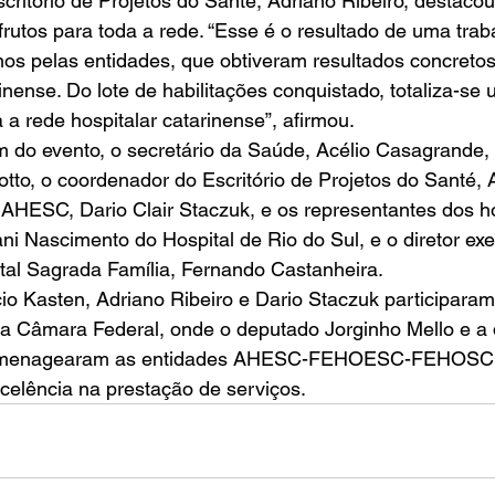
ritório de Projetos do Santé, Adriano Ribeiro, destacou
rutos para toda a rede. “Esse é o resultado de uma trab
os pelas entidades, que obtiveram resultados concretos
inense. Do lote de habilitações conquistado, totaliza-se 
 a rede hospitalar catarinense”, afirmou. 
 do evento, o secretário da Saúde, Acélio Casagrande,
tto, o coordenador do Escritório de Projetos do Santé, A
 AHESC, Dario Clair Staczuk, e os representantes dos ho
i Nascimento do Hospital de Rio do Sul, e o diretor exe
tal Sagrada Família, Fernando Castanheira. 
cio Kasten, Adriano Ribeiro e Dario Staczuk participara
da Câmara Federal, onde o deputado Jorginho Mello e a
homenagearam as entidades AHESC-FEHOESC-FEHOSC
celência na prestação de serviços.