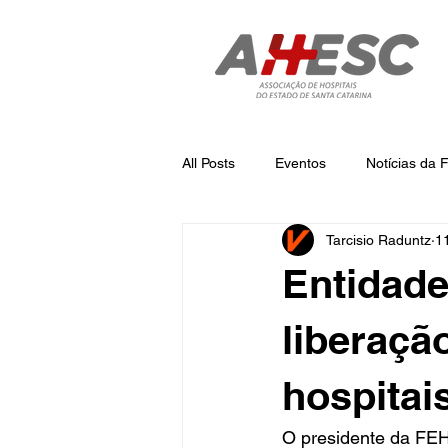
All Posts
Eventos
Notícias da
Tarcisio Raduntz
1
Notícias
Notícias da AHESC
Entidad
liberaçã
hospitai
O presidente da FEH