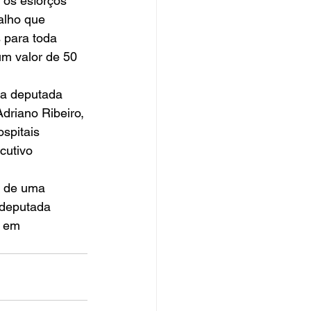
 os esforços 
alho que 
 para toda 
um valor de 50 
 a deputada 
driano Ribeiro, 
spitais 
cutivo 
m de uma 
 deputada 
 em 