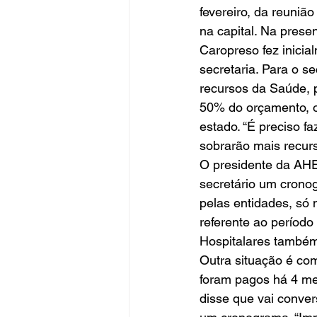
fevereiro, da reun
na capital. Na prese
Caropreso fez inicia
secretaria. Para o se
recursos da Saúde, 
50% do orçamento, o 
estado. “É preciso fa
sobrarão mais recur
O presidente da AHES
secretário um crono
pelas entidades, só
referente ao períod
Hospitalares também
Outra situação é co
foram pagos há 4 mes
disse que vai conve