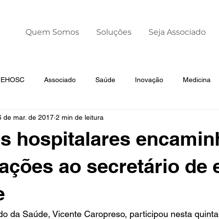
Quem Somos
Soluções
Seja Associado
 FEHOSC
Associado
Saúde
Inovação
Medicina
6 de mar. de 2017
2 min de leitura
Liderança
Dia Mundial da Prematuridade
es hospitalares encami
cações ao secretário de 
e
do da Saúde, Vicente Caropreso, participou nesta quinta-