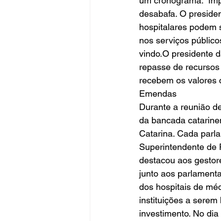
um cronograma. “Impo
desabafa. O preside
hospitalares podem 
nos serviços públic
vindo.O presidente 
repasse de recursos
recebem os valores c
Emendas
Durante a reunião d
da bancada catarinen
Catarina. Cada parla
Superintendente de 
destacou aos gestore
junto aos parlament
dos hospitais de méd
instituições a serem
investimento. No dia