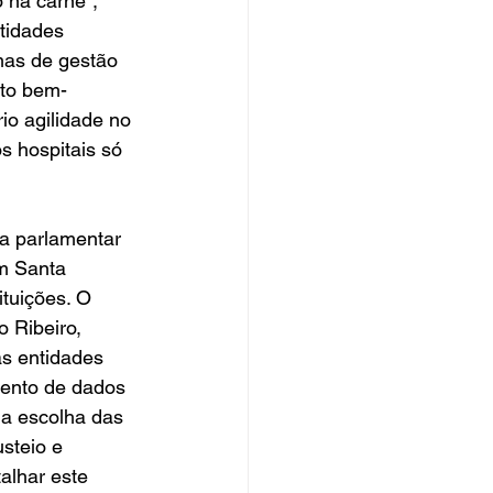
 na carne”, 
tidades 
mas de gestão 
ito bem-
o agilidade no 
 hospitais só 
a parlamentar 
m Santa 
ituições. O 
 Ribeiro, 
as entidades 
mento de dados 
na escolha das 
steio e 
alhar este 