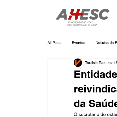
All Posts
Eventos
Notícias da
Tarcisio Raduntz
1
Notícias
Notícias da AHESC
Entidad
reivindi
da Saúd
O secretário de esta