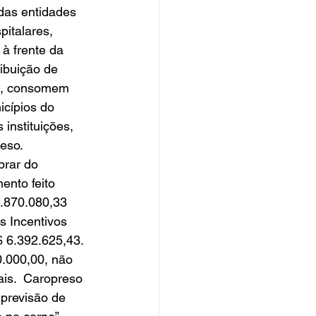
as entidades 
pitalares, 
à frente da 
ribuição de 
is, consomem 
icípios do 
instituições, 
eso. 
brar do 
nto feito 
3.870.080,33 
s Incentivos 
 6.392.625,43. 
.000,00, não 
is.  Caropreso 
previsão de 