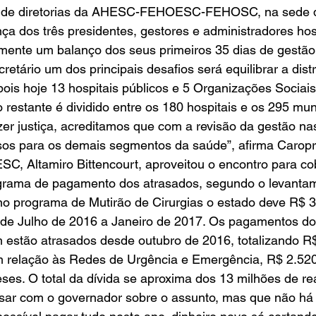
ião de diretorias da AHESC-FEHOESC-FEHOSC, na sede d
nça dos três presidentes, gestores e administradores hos
lmente um balanço dos seus primeiros 35 dias de gestão 
cretário um dos principais desafios será equilibrar a dist
pois hoje 13 hospitais públicos e 5 Organizações Socia
restante é dividido entre os 180 hospitais e os 295 mun
zer justiça, acreditamos que com a revisão da gestão nas 
sos para os demais segmentos da saúde”, afirma Caropr
C, Altamiro Bittencourt, aproveitou o encontro para co
grama de pagamento dos atrasados, segundo o levantame
 no programa de Mutirão de Cirurgias o estado deve R$ 
o de Julho de 2016 a Janeiro de 2017. Os pagamentos do
 estão atrasados desde outubro de 2016, totalizando R$
m relação às Redes de Urgência e Emergência, R$ 2.520
es. O total da dívida se aproxima dos 13 milhões de rea
rsar com o governador sobre o assunto, mas que não há 