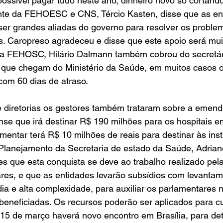
ssível pagar tudo neste ano, dinheiro novo só cortando
nte da FEHOESC e CNS, Tércio Kasten, disse que as en
ser grandes aliadas do governo para resolver os proble
os. Caropreso agradeceu e disse que este apoio será mu
da FEHOSC, Hilário Dalmann também cobrou do secretári
 que chegam do Ministério da Saúde, em muitos casos os
om 60 dias de atraso. 
e diretorias os gestores também trataram sobre a emend
se que irá destinar R$ 190 milhões para os hospitais e
mentar terá R$ 10 milhões de reais para destinar às inst
Planejamento da Secretaria de estado da Saúde, Adriano
s que esta conquista se deve ao trabalho realizado pel
ares, e que as entidades levarão subsídios com levanta
ia e alta complexidade, para auxiliar os parlamentares 
 beneficiadas. Os recursos poderão ser aplicados para cu
 15 de março haverá novo encontro em Brasília, para det