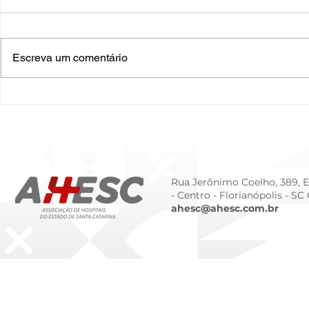
Escreva um comentário
O Hospital do Futuro: 5
Cuidado In
Tendências Tecnológicas e
Humanizado
de Gestão para 2026
Prematurid
da Prematur
Rua Jerônimo Coelho, 389, Ed
- Centro -
Florianópolis - SC
ahesc@ahesc.com.br