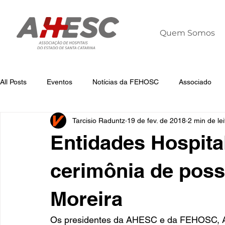
Quem Somos
All Posts
Eventos
Notícias da FEHOSC
Associado
Tarcisio Raduntz
19 de fev. de 2018
2 min de lei
Notícias
Notícias da AHESC
Liderança
Dia Mun
Entidades Hospita
cerimônia de pos
Moreira
Os presidentes da AHESC e da FEHOSC, Alt