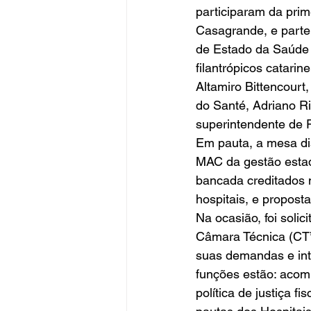
participaram da prim
Casagrande, e parte
de Estado da Saúde 
filantrópicos catari
Altamiro Bittencourt
do Santé, Adriano Rib
superintendente de 
Em pauta, a mesa dis
MAC da gestão estad
bancada creditados 
hospitais, e proposta
Na ocasião, foi solic
Câmara Técnica (CT’s
suas demandas e inte
funções estão: acom
política de justiça f