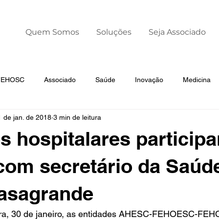
Quem Somos
Soluções
Seja Associado
 FEHOSC
Associado
Saúde
Inovação
Medicina
1 de jan. de 2018
3 min de leitura
Liderança
Dia Mundial da Prematuridade
s hospitalares particip
com secretário da Saúd
Casagrande
feira, 30 de janeiro, as entidades AHESC-FEHOESC-FE