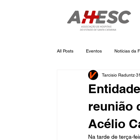
All Posts
Eventos
Notícias da
Tarcisio Raduntz
3
Notícias
Notícias da AHESC
Entidade
reunião 
Acélio 
Na tarde de terça-