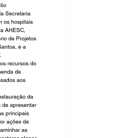
lio 
a Secretaria 
 os hospitais 
 da AHESC, 
rio de Projetos 
Santos, e a 
. 
dos recursos do 
menda de 
ssados aos 
instauração da 
s de apresentar 
 principais 
or ações de 
ncaminhar as 