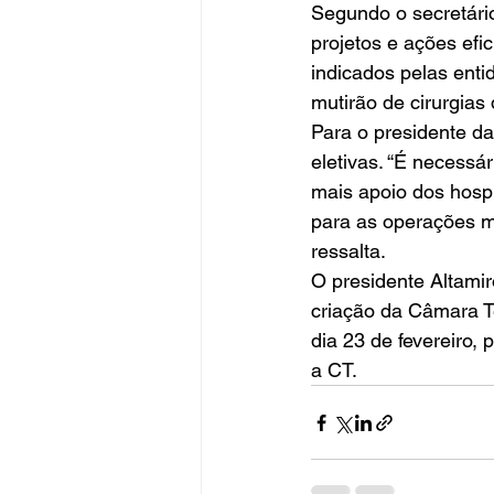
Segundo o secretário
projetos e ações efi
indicados pelas enti
mutirão de cirurgias
Para o presidente da
eletivas. “É necessá
mais apoio dos hos
para as operações ma
ressalta. 
O presidente Altamir
criação da Câmara Té
dia 23 de fevereiro, 
a CT.