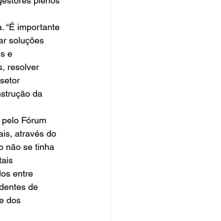
gestores plenos 
. “É importante 
ar soluções 
s e 
, resolver 
setor 
nstrução da 
 pelo Fórum 
is, através do 
 não se tinha 
ais 
os entre 
dentes de 
e dos 