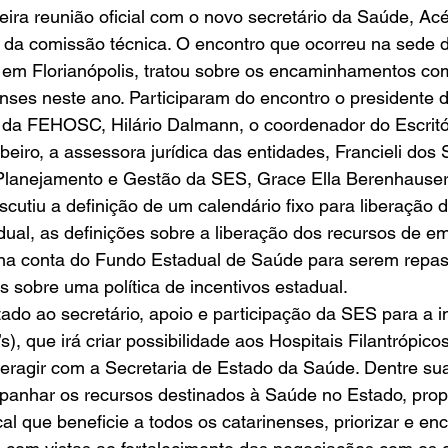
eira reunião oficial com o novo secretário da Saúde, Acé
 da comissão técnica. O encontro que ocorreu na sede d
em Florianópolis, tratou sobre os encaminhamentos com
nenses neste ano. Participaram do encontro o presidente
, da FEHOSC, Hilário Dalmann, o coordenador do Escritó
eiro, a assessora jurídica das entidades, Francieli dos 
Planejamento e Gestão da SES, Grace Ella Berenhauser
cutiu a definição de um calendário fixo para liberação 
ual, as definições sobre a liberação dos recursos de e
na conta do Fundo Estadual de Saúde para serem repa
s sobre uma política de incentivos estadual. 
itado ao secretário, apoio e participação da SES para a 
), que irá criar possibilidade aos Hospitais Filantrópico
ragir com a Secretaria de Estado da Saúde. Dentre suas
panhar os recursos destinados à Saúde no Estado, prop
iscal que beneficie a todos os catarinenses, priorizar e e