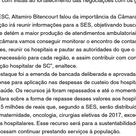
s com vistas ao fortalecimento das negociações com os 
SC, Altamiro Bitencourt falou da importância da Câmara
ão irá reunir informações para a SES, objetivando busc
ue detém a maior produção de atendimentos ambulatoriai
 câmara vamos conseguir monitorar o encontro de contas
es, reunir os hospitais e pautar as autoridades do que o 
 necessário para cada região, e assim contribuir com co
ção hospitalar de SC”, enaltece. 
staque foi a emenda de bancada deliberada e aprovada
nse para aplicação nas despesas de custeio dos hospita
aúde. Os recursos já foram repassados e até o momento
ara sobre a forma de repasse desses valores aos hospit
 milhões de reais que, segundo a SES, serão distribuíd
rnidade, oncologia, cirurgias eletivas de 2017, exce
s hospitalares. Esse recurso será para a sustentabilidad
possam continuar prestando serviços à população. 