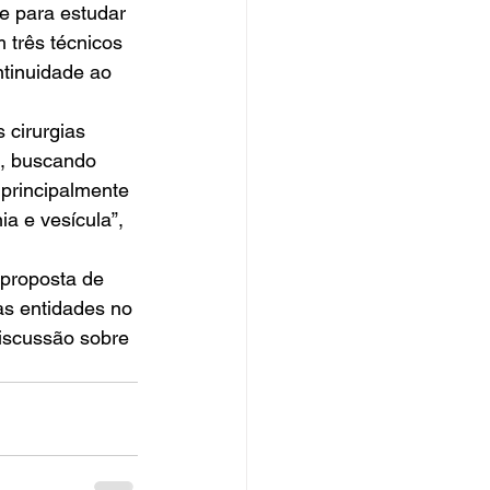
e para estudar 
 três técnicos 
tinuidade ao 
 cirurgias 
a, buscando 
rincipalmente 
a e vesícula”, 
 proposta de 
as entidades no 
discussão sobre 