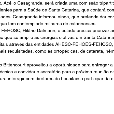
, Acélio Casagrande, será criada uma comissão tripartit
cientes para a Saúde de Santa Catarina, que contará com
dades. Casagrande informou ainda, que pretende dar con
 que tem contemplado milhares de catarinenses. 
 FEHOSC, Hilário Dalmann, o estado precisa priorizar as
rio que se amplie as cirurgias eletivas em Santa Catarin
pitais através das entidades AHESC-FEHOES-FEHOSC, p
is requisitadas, como as ortopédicas, de catarata, hérni
o Bittencourt aproveitou a oportunidade para entregar a
cnica e convidar o secretário para a próxima reunião d
para interagir com diretores de hospitais e participar da 