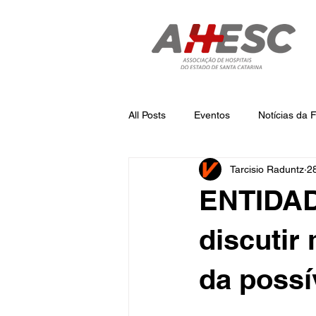
All Posts
Eventos
Notícias da
Tarcisio Raduntz
2
Notícias
Notícias da AHESC
ENTIDAD
discutir
da possí