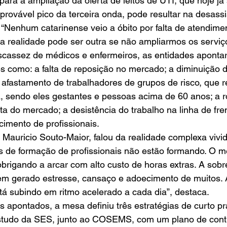
ara a ampliação da oferta de leitos de UTI, que hoje já
provável pico da terceira onda, pode resultar na desassi
 “Nenhum catarinense veio a óbito por falta de atendime
realidade pode ser outra se não ampliarmos os serviços
scassez de médicos e enfermeiros, as entidades aponta
des como: a falta de reposição no mercado; a diminuição 
 afastamento de trabalhadores de grupos de risco, que 
 sendo eles gestantes e pessoas acima de 60 anos; a ro
ta do mercado; a desistência do trabalho na linha de fren
mento de profissionais.  
Mauricio Souto-Maior, falou da realidade complexa vivid
as de formação de profissionais não estão formando. O m
brigando a arcar com alto custo de horas extras. A sobr
tem gerado estresse, cansaço e adoecimento de muitos.
tá subindo em ritmo acelerado a cada dia”, destaca.  
 apontados, a mesa definiu três estratégias de curto pr
studo da SES, junto ao COSEMS, com um plano de cont