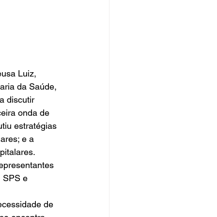
usa Luiz, 
aria da Saúde, 
 discutir 
ceira onda de 
iu estratégias 
ares; e a 
talares.  
epresentantes 
, SPS e 
necessidade de 