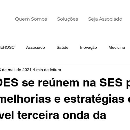
Quem Somos
Soluções
Seja Associado
 FEHOSC
Associado
Saúde
Inovação
Medicina
8 de mai. de 2021
4 min de leitura
Liderança
Dia Mundial da Prematuridade
ES se reúnem na SES 
 melhorias e estratégias 
vel terceira onda da