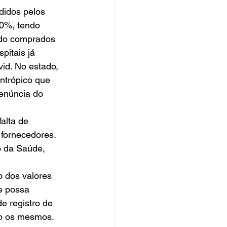
didos pelos 
00%, tendo 
ndo comprados 
pitais já 
id. No estado, 
ntrópico que 
enúncia do 
alta de 
fornecedores. 
o da Saúde, 
 dos valores 
e possa 
e registro de 
ão os mesmos. 