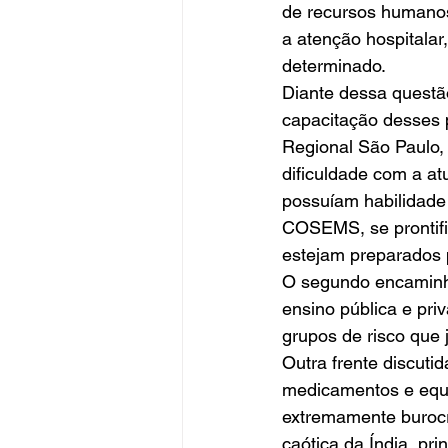
de recursos humanos
a atenção hospitalar,
determinado.  
Diante dessa questão
capacitação desses p
Regional São Paulo, 
dificuldade com a at
possuíam habilidade 
COSEMS, se prontifi
estejam preparados 
O segundo encaminha
ensino pública e priv
grupos de risco que 
Outra frente discuti
medicamentos e equi
extremamente burocr
caótica da Índia, pri