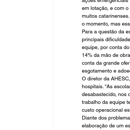
ações emergenciais p
em lotação, e com o 
muitos catarinenses.
o momento, mas essa 
Para a questão da e
principais dificulda
equipe, por conta do
14% da mão de obra,
conta da grande ofer
esgotamento e adoeci
O diretor da AHESC, 
hospitais. “As escol
desabastecido, nos o
trabalho da equipe 
custo operacional es
Diante dos problemas
elaboração de um e