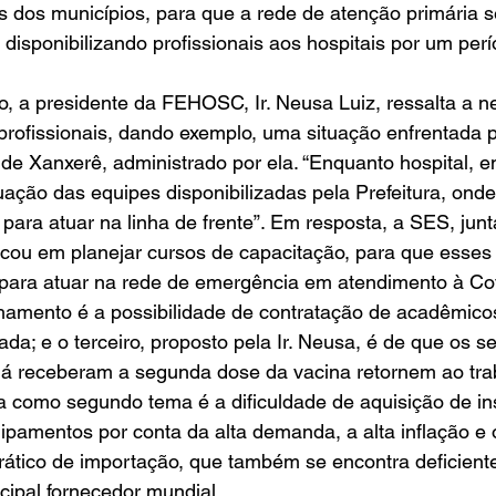
 dos municípios, para que a rede de atenção primária s
 disponibilizando profissionais aos hospitais por um perí
, a presidente da FEHOSC, Ir. Neusa Luiz, ressalta a n
rofissionais, dando exemplo, uma situação enfrentada p
de Xanxerê, administrado por ela. “Enquanto hospital, 
uação das equipes disponibilizadas pela Prefeitura, ond
para atuar na linha de frente”. Em resposta, a SES, ju
cou em planejar cursos de capacitação, para que esses 
para atuar na rede de emergência em atendimento à Cov
mento é a possibilidade de contratação de acadêmicos
ada; e o terceiro, proposto pela Ir. Neusa, é de que os s
já receberam a segunda dose da vacina retornem ao traba
da como segundo tema é a dificuldade de aquisição de i
pamentos por conta da alta demanda, a alta inflação e 
ático de importação, que também se encontra deficiente
ncipal fornecedor mundial.   