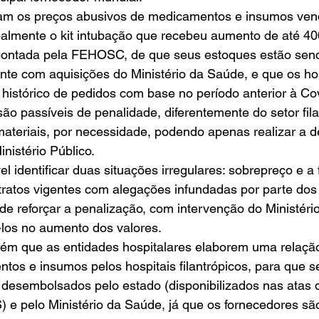
ram os preços abusivos de medicamentos e insumos ven
ipalmente o kit intubação que recebeu aumento de até 4
 apontada pela FEHOSC, de que seus estoques estão se
nte com aquisições do Ministério da Saúde, e que os hos
 histórico de pedidos com base no período anterior à Cov
ão passíveis de penalidade, diferentemente do setor fila
ateriais, por necessidade, podendo apenas realizar a d
istério Público.  
el identificar duas situações irregulares: sobrepreço e a f
ratos vigentes com alegações infundadas por parte dos 
de reforçar a penalização, com intervenção do Ministéri
-los no aumento dos valores. 
m que as entidades hospitalares elaborem uma relação
os e insumos pelos hospitais filantrópicos, para que s
desembolsados pelo estado (disponibilizados nas atas d
) e pelo Ministério da Saúde, já que os fornecedores s