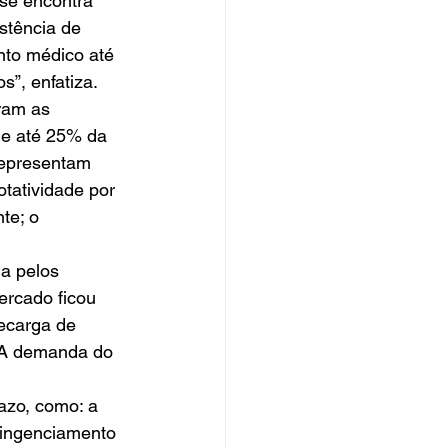
 se encontra 
stência de 
nto médico até 
”, enfatiza.  
ram as 
de até 25% da 
representam 
tatividade por 
te; o 
a pelos 
ercado ficou 
ecarga de 
 A demanda do 
azo, como: a 
ingenciamento 