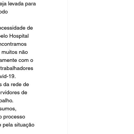
eja levada para 
odo 
ecessidade de 
elo Hospital 
encontramos 
e muitos não 
ntamente com o 
trabalhadores 
id-19.  
 da rede de 
ervidores de 
lho.    
nsumos, 
o processo 
 pela situação 