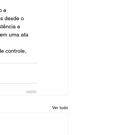
o e 
s desde o 
tência e 
 tem uma ata 
 controle, 
Ver tudo