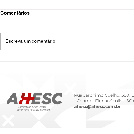
Comentários
Escreva um comentário
O Hospital do Futuro: 5
Cuidado In
Tendências Tecnológicas e
Humanizado
de Gestão para 2026
Prematurid
da Prematur
Rua Jerônimo Coelho, 389, Ed
- Centro -
Florianópolis - SC
ahesc@ahesc.com.br