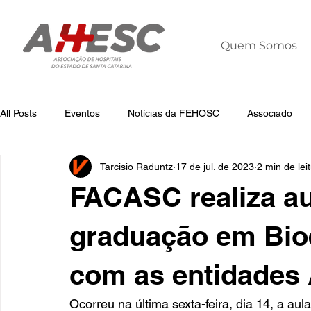
Quem Somos
All Posts
Eventos
Notícias da FEHOSC
Associado
Tarcisio Raduntz
17 de jul. de 2023
2 min de lei
Notícias
Notícias da AHESC
Liderança
Dia Mun
FACASC realiza au
graduação em Bioé
com as entidade
Ocorreu na última sexta-feira, dia 14, a au