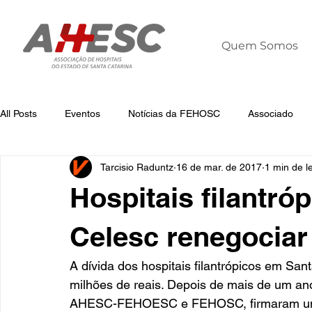
Quem Somos
All Posts
Eventos
Notícias da FEHOSC
Associado
Tarcisio Raduntz
16 de mar. de 2017
1 min de le
Notícias
Notícias da AHESC
Liderança
Dia Mun
Hospitais filantró
Celesc renegociar
A dívida dos hospitais filantrópicos em Sa
milhões de reais. Depois de mais de um ano
AHESC-FEHOESC e FEHOSC, firmaram um a