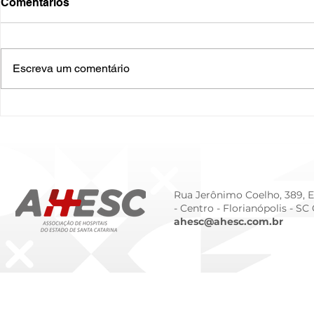
Comentários
Escreva um comentário
O Hospital do Futuro: 5
Cuidado In
Tendências Tecnológicas e
Humanizado
de Gestão para 2026
Prematurid
da Prematur
Rua Jerônimo Coelho, 389, Ed
- Centro -
Florianópolis - SC
ahesc@ahesc.com.br