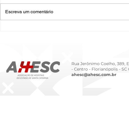
Escreva um comentário
O Hospital do Futuro: 5
Cuidado In
Tendências Tecnológicas e
Humanizado
de Gestão para 2026
Prematurid
da Prematur
Rua Jerônimo Coelho, 389, Ed
- Centro -
Florianópolis - SC
ahesc@ahesc.com.br