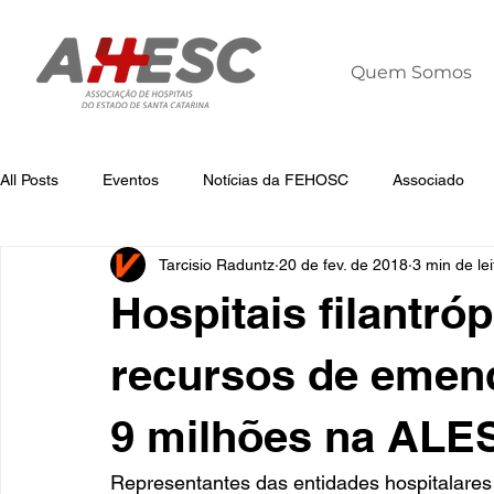
Quem Somos
All Posts
Eventos
Notícias da FEHOSC
Associado
Tarcisio Raduntz
20 de fev. de 2018
3 min de lei
Notícias
Notícias da AHESC
Liderança
Dia Mun
Hospitais filantr
recursos de emend
9 milhões na ALE
Representantes das entidades hospitala