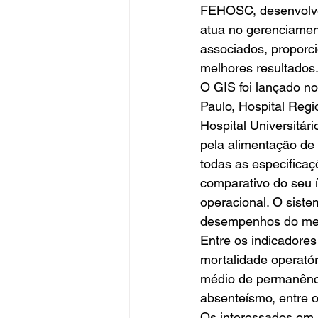
FEHOSC, desenvolveu
atua no gerenciament
associados, proporc
melhores resultados.
O GIS foi lançado no
Paulo, Hospital Regi
Hospital Universitár
pela alimentação de
todas as especificaç
comparativo do seu 
operacional. O siste
desempenhos do mes
Entre os indicadores
mortalidade operatór
médio de permanência,
absenteísmo, entre o
Os interessados em 