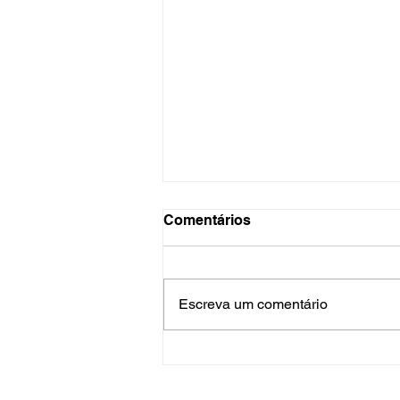
Comentários
Escreva um comentário
O Hospital do Futuro: 5
Tendências Tecnológicas e
de Gestão para 2026