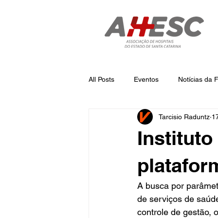
All Posts
Eventos
Notícias da
Tarcisio Raduntz
1
Notícias
Notícias da AHESC
Institut
platafor
A busca por parâmet
de serviços de saúd
controle de gestão,