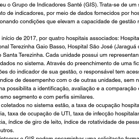
 o Grupo de Indicadores Santé (GIS). Trata-se de um 
o de indicadores, por meio de dados fornecidos por hos
ionando condições que elevam a capacidade de gestão 
 
 início de 2017, por quatro hospitais associados: Hospit
onal Terezinha Gaio Basso, Hospital São José (Jaraguá d
io Santa Terezinha. Cada unidade possui um representan
 dados no sistema. Através do preenchimento de uma fic
ões do indicador de sua gestão, o responsável tem aces
índice de desempenho com o de outras unidades, sem 
ma possibilita a identificação, avaliação e a comparação 
mo segmento e com perfis similares. 
 coletados no sistema estão, a taxa de ocupação hospital
ia, taxa de ocupação de UTI, taxa de infecção hospitalar
 índice de giro de leito, índice de rotatividade de pesso
utros. 
integrar o GIS podem encaminhar uma solicitação formal