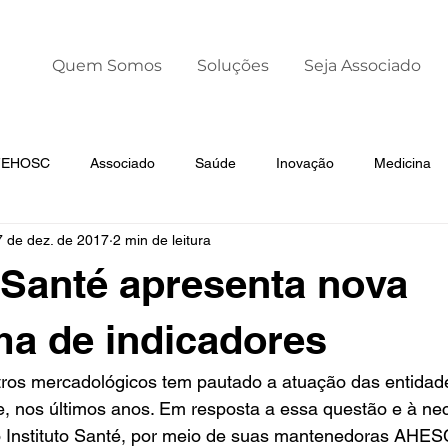
Quem Somos
Soluções
Seja Associado
 FEHOSC
Associado
Saúde
Inovação
Medicina
7 de dez. de 2017
2 min de leitura
Liderança
Dia Mundial da Prematuridade
o Santé apresenta nova
ma de indicadores
ros mercadológicos tem pautado a atuação das entidad
e, nos últimos anos. Em resposta a essa questão e à ne
 o Instituto Santé, por meio de suas mantenedoras A