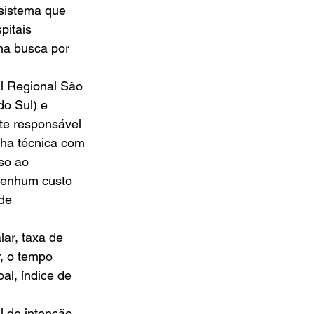
sistema que 
pitais 
na busca por 
al Regional São 
o Sul) e 
te responsável 
ha técnica com 
so ao 
nenhum custo 
de 
ar, taxa de 
, o tempo 
al, índice de 
 de intenção 