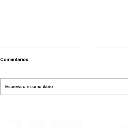
Comentários
Escreva um comentário
O Hospital do Futuro: 5
Cuidado In
Tendências Tecnológicas e
Humanizado
de Gestão para 2026
Prematurid
da Prematur