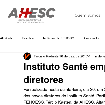
Quem Somos
All Posts
Eventos
Notícias da FEHOSC
Associado
Tarcisio Raduntz
16 de dez. de 2017
1 min de le
Notícias
Notícias da AHESC
Liderança
Dia Mun
Instituto Santé e
diretores
Foi realizada nesta quinta-feira, dia 20, e
dos novos diretores do Instituto Santé. Par
FEHOESC, Tércio Kasten, da AHESC, Altami