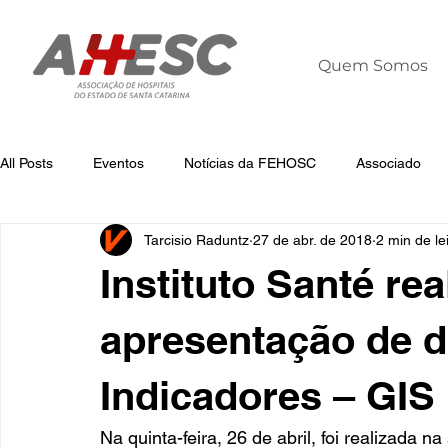
Quem Somos
All Posts
Eventos
Notícias da FEHOSC
Associado
Tarcisio Raduntz
27 de abr. de 2018
2 min de le
Notícias
Notícias da AHESC
Liderança
Dia Mun
Instituto Santé rea
apresentação de 
Indicadores – GIS
Na quinta-feira, 26 de abril, foi realiza