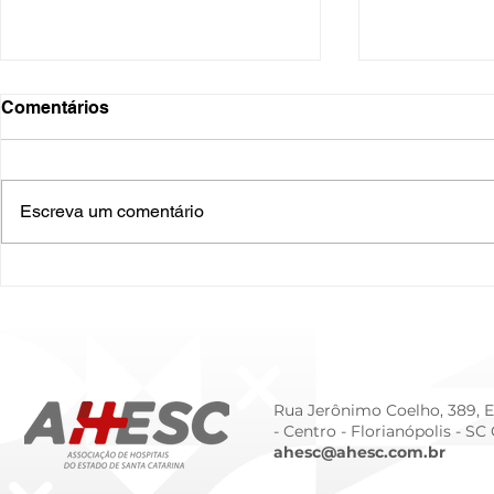
Comentários
Escreva um comentário
O Hospital do Futuro: 5
Cuidado In
Tendências Tecnológicas e
Humanizado
de Gestão para 2026
Prematurid
da Prematur
Rua Jerônimo Coelho, 389, Ed
- Centro -
Florianópolis - SC
ahesc@ahesc.com.br