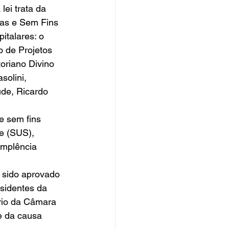
lei trata da 
cas e Sem Fins 
italares: o 
 de Projetos 
toriano Divino 
solini, 
de, Ricardo 
e sem fins 
e (SUS), 
implência 
o sido aprovado 
sidentes da 
io da Câmara 
e da causa 