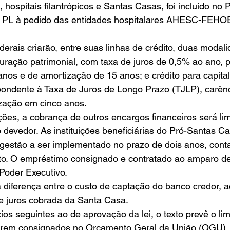
, hospitais filantrópicos e Santas Casas, foi incluído no
o PL à pedido das entidades hospitalares AHESC-FE
ederais criarão, entre suas linhas de crédito, duas modal
uturação patrimonial, com taxa de juros de 0,5% ao ano, 
anos e de amortização de 15 anos; e crédito para capital
spondente à Taxa de Juros de Longo Prazo (TJLP), carên
zação em cinco anos. 
es, a cobrança de outros encargos financeiros será lim
 devedor. As instituições beneficiárias do Pró-Santas C
 gestão a ser implementado no prazo de dois anos, cont
ato. O empréstimo consignado e contratado ao amparo de
Poder Executivo. 
a diferença entre o custo de captação do banco credor, a
e juros cobrada da Santa Casa. 
ios seguintes ao de aprovação da lei, o texto prevê o lim
serem consignados no Orçamento Geral da União (OGU), 