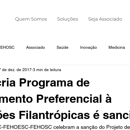
Quem Somos
Soluções
Seja Associado
 FEHOSC
Associado
Saúde
Inovação
Medicina
7 de dez. de 2017
3 min de leitura
Liderança
Dia Mundial da Prematuridade
cria Programa de
mento Preferencial à
ções Filantrópicas é san
-FEHOESC-FEHOSC celebram a sanção do Projeto de L