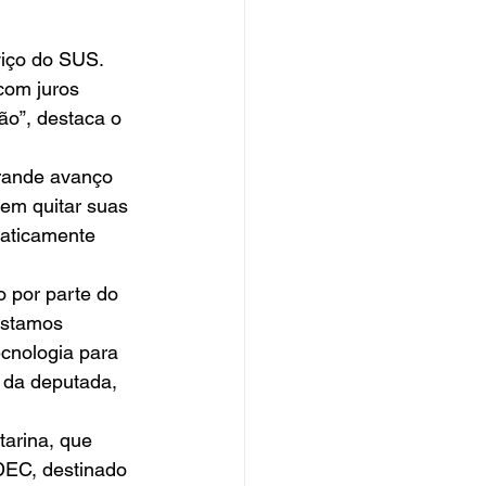
viço do SUS. 
com juros 
ão”, destaca o 
rande avanço 
dem quitar suas 
raticamente 
 por parte do 
estamos 
ecnologia para 
 da deputada, 
arina, que 
DEC, destinado 