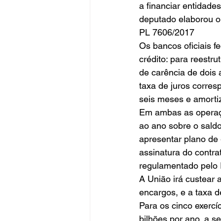
a financiar entidades
deputado elaborou 
PL 7606/2017 
Os bancos oficiais f
crédito: para reestr
de carência de dois 
taxa de juros corre
seis meses e amorti
Em ambas as operaçõ
ao ano sobre o saldo
apresentar plano de
assinatura do contr
regulamentado pelo 
A União irá custear 
encargos, e a taxa d
Para os cinco exercíc
bilhões por ano, a 