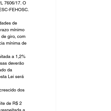
 PL 7606/17. O 
HOESC-FEHOSC. 
idades de 
prazo mínimo 
 de giro, com 
cia mínima de 
itada a 1,2% 
asas deverão 
ado da 
sta Lei será 
crescido dos 
ite de R$ 2 
respeitada a 