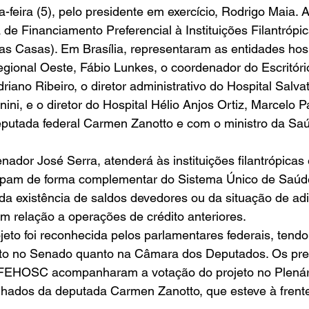
feira (5), pelo presidente em exercício, Rodrigo Maia. A 
de Financiamento Preferencial à Instituições Filantrópi
as Casas). Em Brasília, representaram as entidades hosp
ional Oeste, Fábio Lunkes, o coordenador do Escritório
driano Ribeiro, o diretor administrativo do Hospital Salva
ni, e o diretor do Hospital Hélio Anjos Ortiz, Marcelo Pa
putada federal Carmen Zanotto e com o ministro da Saú
enador José Serra, atenderá às instituições filantrópicas 
icipam de forma complementar do Sistema Único de Saúd
a existência de saldos devedores ou da situação de ad
em relação a operações de crédito anteriores. 
jeto foi reconhecida pelos parlamentares federais, tend
to no Senado quanto na Câmara dos Deputados. Os pre
OSC acompanharam a votação do projeto no Plenár
ados da deputada Carmen Zanotto, que esteve à frent