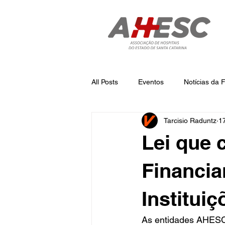
All Posts
Eventos
Notícias da
Tarcisio Raduntz
1
Notícias
Notícias da AHESC
Lei que 
Financia
Institui
As entidades AHESC