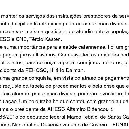
 
 manter os serviços das instituições prestadores de ser
to, hospitais filantrópicos poderão sanar suas dívidas 
ir cada vez mais na qualidade do atendimento à populaç
ESC e CNS, Tércio Kasten. 
e suma importância para a saúde catarinense. Foi um g
e pagam juros altíssimos. Com essa lei, as unidades po
jutos altos, para começar a pagar com juros menores, p
esidente da FEHOSC, Hilário Dalman. 
 uma grande conquista, em vista do atraso de pagamento
de reajuste da tabela de procedimentos e pela crise que 
itais além de pagar suas dívidas, poderão investir em t
pulação. Um belo trabalho que contou com grande ajuda
rma o presidente da AHESC Altamiro Bittencourt. 
586/2015 do deputado federal Marco Tebaldi de Santa Cat
Fundo Nacional de Desenvolvimento de Custeio – FUNA