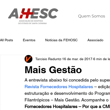
Quem Somos
All Posts
Eventos
Notícias da FEHOSC
Associado
Tarcisio Raduntz
16 de mar. de 2017
6 min de le
Notícias
Notícias da AHESC
Liderança
Dia Mun
Mais Gestão
A entrevista abaixo foi concedida pelo sup
Revista Fornecedores Hospitalares
 – ediçã
estruturação e desenvolvimento do Progra
Filantrópicos – Mais Gestão. Acompanhe o t
Fornecedores Hospitalares – Por que a CMB