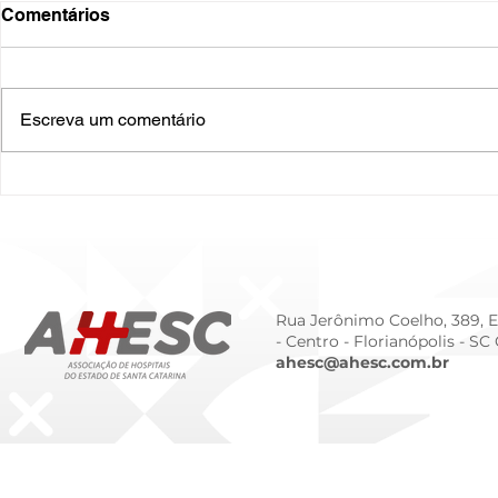
Comentários
Escreva um comentário
O Hospital do Futuro: 5
Cuidado In
Tendências Tecnológicas e
Humanizado
de Gestão para 2026
Prematurid
da Prematur
Rua Jerônimo Coelho, 389, Ed
- Centro -
Florianópolis - SC
ahesc@ahesc.com.br