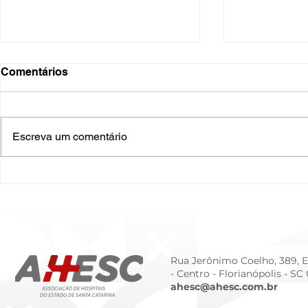
Comentários
Escreva um comentário
O Hospital do Futuro: 5
Cuidado In
Tendências Tecnológicas e
Humanizado
de Gestão para 2026
Prematurid
da Prematur
Rua Jerônimo Coelho, 389, Ed
- Centro -
Florianópolis - SC
ahesc@ahesc.com.br