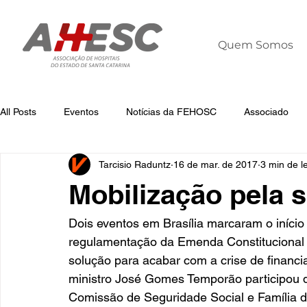
Quem Somos
All Posts
Eventos
Notícias da FEHOSC
Associado
Tarcisio Raduntz
16 de mar. de 2017
3 min de le
Notícias
Notícias da AHESC
Liderança
Dia Mun
Mobilização pela 
Dois eventos em Brasília marcaram o iníci
regulamentação da Emenda Constitucional 
solução para acabar com a crise de finan
ministro José Gomes Temporão participou 
Comissão de Seguridade Social e Família 