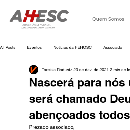
Quem Somos
All Posts
Eventos
Notícias da FEHOSC
Associado
Tarcisio Raduntz
23 de dez. de 2021
2 min de le
Notícias
Notícias da AHESC
Liderança
Dia Mun
Nascerá para nós 
será chamado Deus
abençoados todos
Prezado associado,