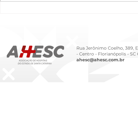
O Hospital do Futuro: 5
Cuidado In
Tendências Tecnológicas e
Humanizado
de Gestão para 2026
Prematurid
da Prematur
Rua Jerônimo Coelho, 389, Ed
- Centro -
Florianópolis - SC
ahesc@ahesc.com.br