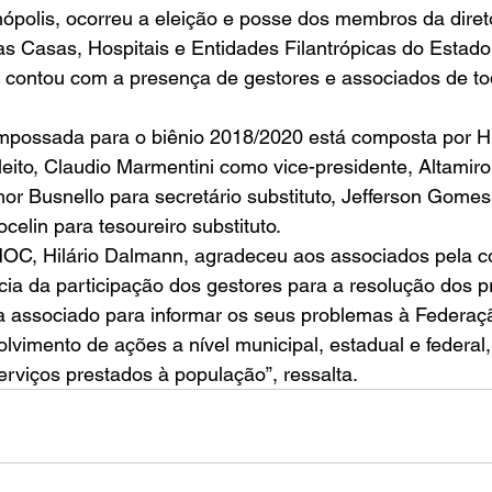
polis, ocorreu a eleição e posse dos membros da direto
s Casas, Hospitais e Entidades Filantrópicas do Estado
o contou com a presença de gestores e associados de to
 empossada para o biênio 2018/2020 está composta por H
eito, Claudio Marmentini como vice-presidente, Altamiro 
mor Busnello para secretário substituto, Jefferson Gome
ocelin para tesoureiro substituto. 
OC, Hilário Dalmann, agradeceu aos associados pela co
ia da participação dos gestores para a resolução dos p
associado para informar os seus problemas à Federaçã
olvimento de ações a nível municipal, estadual e federal,
rviços prestados à população”, ressalta.