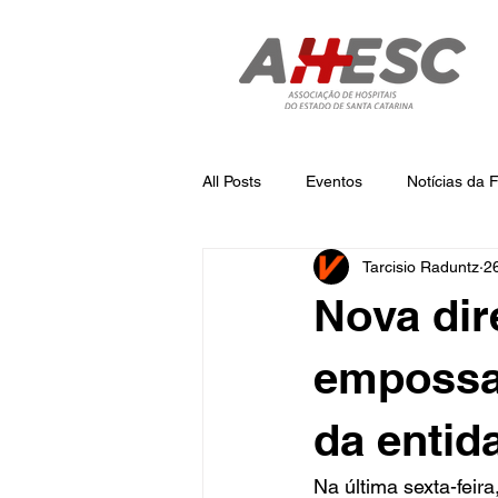
All Posts
Eventos
Notícias da
Tarcisio Raduntz
26
Notícias
Notícias da AHESC
Nova dir
empossa
da entid
Na última sexta-fei