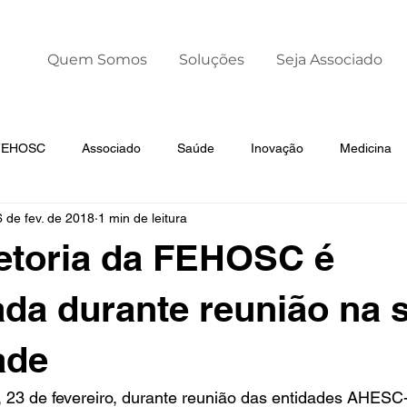
Quem Somos
Soluções
Seja Associado
 FEHOSC
Associado
Saúde
Inovação
Medicina
 de fev. de 2018
1 min de leitura
Liderança
Dia Mundial da Prematuridade
etoria da FEHOSC é
da durante reunião na 
ade
ra, 23 de fevereiro, durante reunião das entidades AH