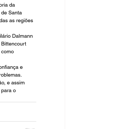
ria da 
 de Santa 
das as regiões 
ilário Dalmann 
Bittencourt 
s como 
nfiança e 
roblemas. 
o, e assim 
 para o 