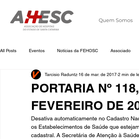
Quem Somos
All Posts
Eventos
Notícias da FEHOSC
Associado
Tarcisio Raduntz
16 de mar. de 2017
2 min de le
Notícias
Notícias da AHESC
Liderança
Dia Mun
PORTARIA Nº 118,
FEVEREIRO DE 2
Desativa automaticamente no Cadastro Na
os Estabelecimentos de Saúde que estejam
cadastral. A Secretária de Atenção à Saúde 