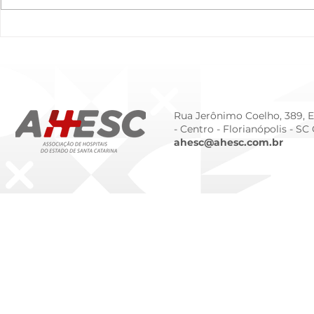
O Hospital do Futuro: 5
Cuidado In
Tendências Tecnológicas e
Humanizado
de Gestão para 2026
Prematurid
da Prematur
Rua Jerônimo Coelho, 389, Ed
- Centro -
Florianópolis - SC
ahesc@ahesc.com.br