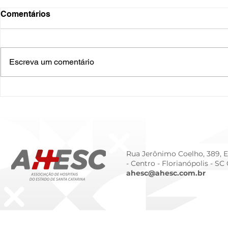
Comentários
Escreva um comentário
O Hospital do Futuro: 5
Cuidado In
Tendências Tecnológicas e
Humanizado
de Gestão para 2026
Prematurid
da Prematur
Rua Jerônimo Coelho, 389, Ed
- Centro -
Florianópolis - SC
ahesc@ahesc.com.br