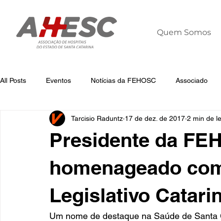
Quem Somos
All Posts
Eventos
Notícias da FEHOSC
Associado
Tarcisio Raduntz
17 de dez. de 2017
2 min de le
Notícias
Notícias da AHESC
Liderança
Dia Mun
Presidente da FE
homenageado com
Legislativo Catari
Um nome de destaque na Saúde de Santa Cat