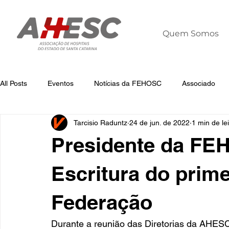
Quem Somos
All Posts
Eventos
Notícias da FEHOSC
Associado
Tarcisio Raduntz
24 de jun. de 2022
1 min de le
Notícias
Notícias da AHESC
Liderança
Dia Mun
Presidente da FE
Escritura do prime
Federação
Durante a reunião das Diretorias da AHESC