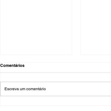
Comentários
Escreva um comentário
O Hospital do Futuro: 5
Cuidado In
Tendências Tecnológicas e
Humanizado