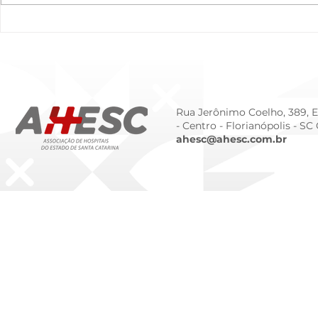
O Hospital do Futuro: 5
Cuidado In
Tendências Tecnológicas e
Humanizado
de Gestão para 2026
Prematurid
da Prematur
Rua Jerônimo Coelho, 389, Ed
- Centro -
Florianópolis - SC
ahesc@ahesc.com.br