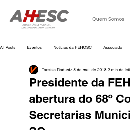
Quem Somos
All Posts
Eventos
Notícias da FEHOSC
Associado
Tarcisio Raduntz
3 de mai. de 2018
2 min de lei
Notícias
Notícias da AHESC
Liderança
Dia Mun
Presidente da FEH
abertura do 68º C
Secretarias Munic