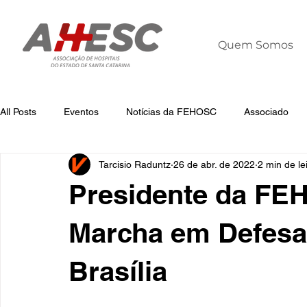
Quem Somos
All Posts
Eventos
Notícias da FEHOSC
Associado
Tarcisio Raduntz
26 de abr. de 2022
2 min de le
Notícias
Notícias da AHESC
Liderança
Dia Mun
Presidente da FEH
Marcha em Defesa
Brasília