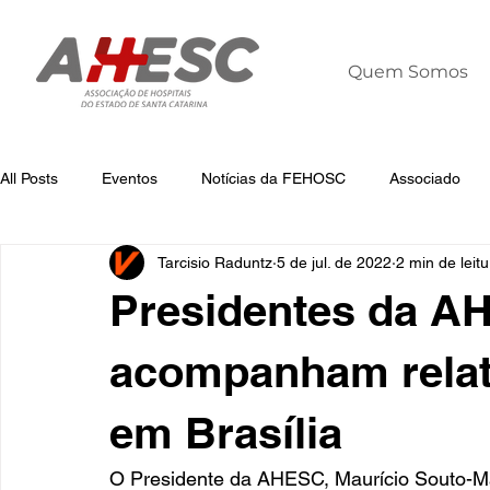
Quem Somos
All Posts
Eventos
Notícias da FEHOSC
Associado
Tarcisio Raduntz
5 de jul. de 2022
2 min de leitu
Notícias
Notícias da AHESC
Liderança
Dia Mun
Presidentes da 
acompanham relat
em Brasília
O Presidente da AHESC, Maurício Souto-Mai