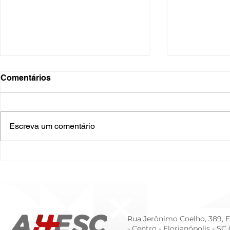
Comentários
Escreva um comentário
O Hospital do Futuro: 5
Cuidado In
Tendências Tecnológicas e
Humanizado
de Gestão para 2026
Prematurid
da Prematur
Rua Jerônimo Coelho, 389, Ed
- Centro -
Florianópolis - SC