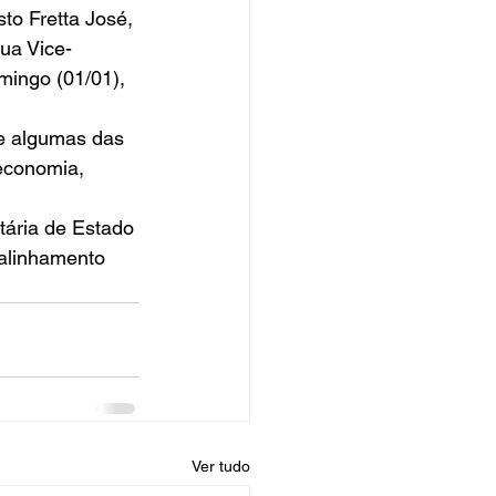
o Fretta José, 
ua Vice-
mingo (01/01), 
e algumas das 
economia, 
ária de Estado 
 alinhamento 
Ver tudo