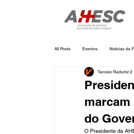
All Posts
Eventos
Notícias da
Tarcisio Raduntz
2 
Notícias
Notícias da AHESC
Preside
marcam 
do Gover
O Presidente da AHE