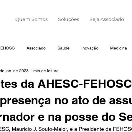
Quem Somos
Soluções
Seja Associado
 FEHOSC
Associado
Saúde
Inovação
Medicina
de jan. de 2023
1 min de leitura
Liderança
Dia Mundial da Prematuridade
ntes da AHESC-FEHOSC
presença no ato de ass
nador e na posse do Se
SC, Maurício J. Souto-Maior, e a Presidente da FEHOSC,